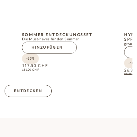
SOMMER ENTDECKUNGSSET
HYP
Die Must-haves für den Sommer
SPF5
gesund
HINZUFÜGEN
H
-35%
-10%
117.50
CHF
181.20
CHF
26.90
29.90
C
ENTDECKEN