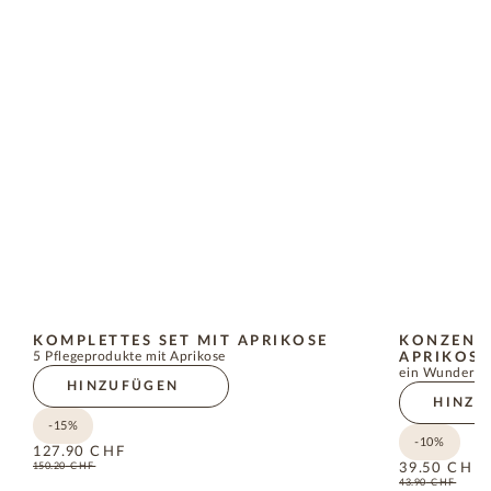
KOMPLETTES SET MIT APRIKOSE
KONZENTR
5 Pflegeprodukte mit Aprikose
APRIKOS
ein Wunder de
HINZUFÜGEN
HINZU
-15%
-10%
127.90
CHF
150.20
CHF
39.50
CHF
43.90
CHF