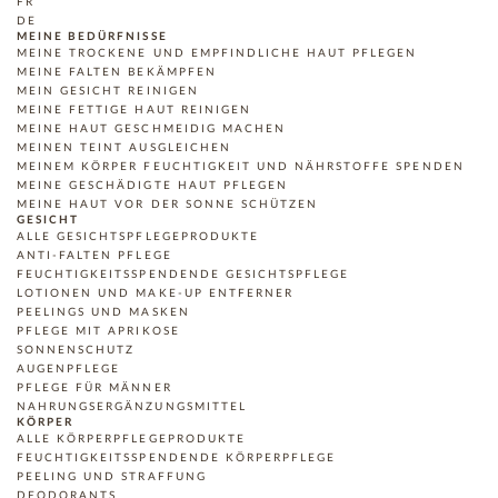
FR
DE
MEINE BEDÜRFNISSE
MEINE TROCKENE UND EMPFINDLICHE HAUT PFLEGEN
MEINE FALTEN BEKÄMPFEN
MEIN GESICHT REINIGEN
MEINE FETTIGE HAUT REINIGEN
MEINE HAUT GESCHMEIDIG MACHEN
MEINEN TEINT AUSGLEICHEN
MEINEM KÖRPER FEUCHTIGKEIT UND NÄHRSTOFFE SPENDEN
MEINE GESCHÄDIGTE HAUT PFLEGEN
MEINE HAUT VOR DER SONNE SCHÜTZEN
GESICHT
ALLE GESICHTSPFLEGEPRODUKTE
ANTI-FALTEN PFLEGE
FEUCHTIGKEITSSPENDENDE GESICHTSPFLEGE
LOTIONEN UND MAKE-UP ENTFERNER
PEELINGS UND MASKEN
PFLEGE MIT APRIKOSE
SONNENSCHUTZ
AUGENPFLEGE
PFLEGE FÜR MÄNNER
NAHRUNGSERGÄNZUNGSMITTEL
KÖRPER
ALLE KÖRPERPFLEGEPRODUKTE
FEUCHTIGKEITSSPENDENDE KÖRPERPFLEGE
PEELING UND STRAFFUNG
DEODORANTS