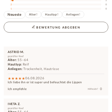
3
2
2
0
1
0
Neueste
Alter
Hauttyp
Anliegen
BEWERTUNG ABGEBEN
ASTRID M.
geprüfter Kauf
Alter:
55–64
Hauttyp:
Reif
Anliegen:
Trockenheit, Hautrisse
06.08.2026
Ich liebe ihn er ist super und befeuchtet die Lippen
0
Ich empfehle
Hilfreich?
IVETA Z.
geprüfter Kauf
Alter:
55–64