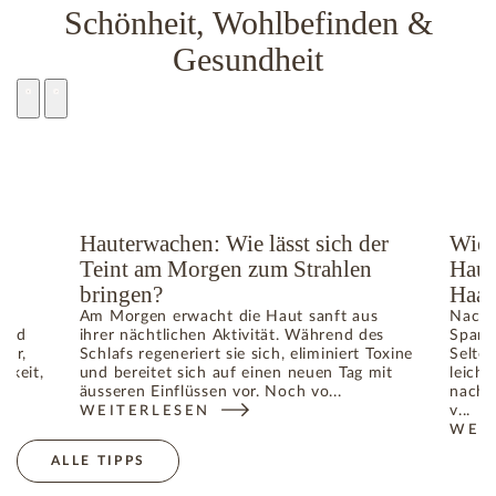
Schönheit, Wohlbefinden &
Gesundheit
ge
Hauterwachen: Wie lässt sich der
Wie 
Teint am Morgen zum Strahlen
Haut
bringen?
Haar
Am Morgen erwacht die Haut sanft aus
Nach 
 und
ihrer nächtlichen Aktivität. Während des
Spann
ger,
Schlafs regeneriert sie sich, eliminiert Toxine
Selte
gkeit,
und bereitet sich auf einen neuen Tag mit
leicht
äusseren Einflüssen vor. Noch vo...
nach 
v...
WEITERLESEN
TIGE IM SOMMER: WIE DIE HAUT IHR GLEICHGEWICHT WIED
: HAUTERWACHEN: WIE LÄSST SICH DER TEINT A
WEI
: WI
ALLE TIPPS