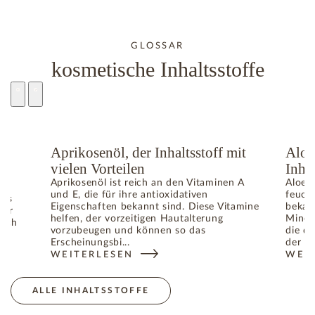
GLOSSAR
kosmetische Inhaltsstoffe
e
Aprikosenöl, der Inhaltsstoff mit
Aloe
vielen Vorteilen
Inhal
Aprikosenöl ist reich an den Vitaminen A
Aloe V
und E, die für ihre antioxidativen
feuch
das
Eigenschaften bekannt sind. Diese Vitamine
bekann
für
helfen, der vorzeitigen Hautalterung
Miner
lich
vorzubeugen und können so das
die da
gen
Erscheinungsbi...
der Ha
WEITERLESEN
WEI
: APRIKOSENÖL, DER INHALTSSTOFF MIT VIELEN V
: AL
DIE HAUTALTERUNG VERANTWORTLICHEN FREIEN RADIKALE
ALLE INHALTSSTOFFE