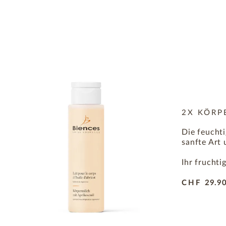
2X KÖRP
Die feucht
sanfte Art
Ihr fruchti
CHF
29.9