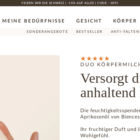
FEIERN WIR DIE SCHWEIZ | -15% AUF ALLES | CODE : 1891
MEINE BEDÜRFNISSE
GESICHT
KÖRPER
SONDERANGEBOTE
BESTSELLER
ANTI-FALTEN
DUO KÖRPERMILC
Versorgt d
anhaltend 
Die feuchtigkeitsspende
Aprikosenöl von Biences 
Ihr fruchtiger Duft und 
Wohlgefühl.