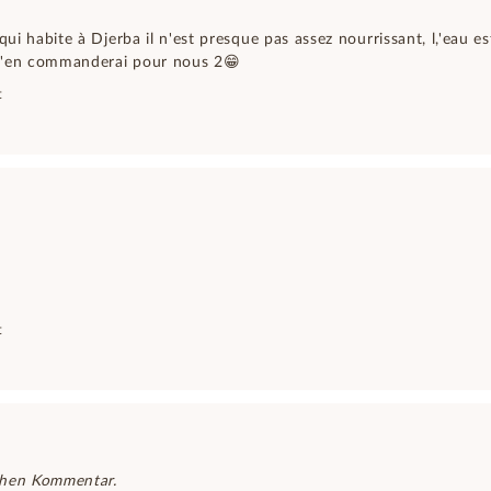
qui habite à Djerba il n'est presque pas assez nourrissant, l,'eau e
j'en commanderai pour nous 2😁
t
t
chen Kommentar.