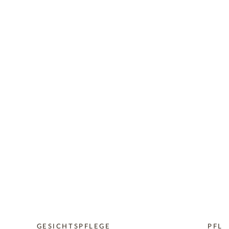
GESICHTSPFLEGE
PFLE