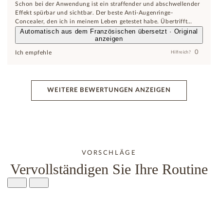
Schon bei der Anwendung ist ein straffender und abschwellender
Effekt spürbar und sichtbar. Der beste Anti-Augenringe-
Concealer, den ich in meinem Leben getestet habe. Übertrifft
Lancôme sowie YSL und Dior, die deutlich teurer sind... und
Automatisch aus dem Französischen übersetzt · Original
anzeigen
weniger wirksam.
0
Ich empfehle
Hilfreich?
WEITERE BEWERTUNGEN ANZEIGEN
VORSCHLÄGE
Vervollständigen Sie Ihre Routine