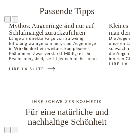
Passende Tipps
Mythos: Augenringe sind nur auf
Kleines M
Schlafmangel zurückzuführen
man den B
Lange als direkte Folge von zu wenig
Die Augenpar
Erholung wahrgenommen, sind Augenringe
unseren Leb
in Wirklichkeit ein weitaus komplexeres
schwach dur
Phänomen. Zwar verstärkt Müdigkeit ihr
die Augenko
Erscheinungsbild, sie ist jedoch nicht immer
inneren Glei
...
LIRE LA S
LIRE LA SUITE
IHRE SCHWEIZER KOSMETIK
Für eine natürliche und
nachhaltige Schönheit