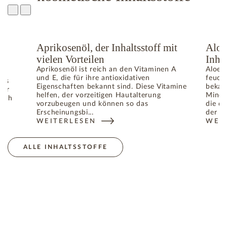
e
Aprikosenöl, der Inhaltsstoff mit
Aloe
vielen Vorteilen
Inhal
Aprikosenöl ist reich an den Vitaminen A
Aloe V
und E, die für ihre antioxidativen
feuch
das
Eigenschaften bekannt sind. Diese Vitamine
bekann
für
helfen, der vorzeitigen Hautalterung
Miner
lich
vorzubeugen und können so das
die da
gen
Erscheinungsbi...
der Ha
WEITERLESEN
WEI
: APRIKOSENÖL, DER INHALTSSTOFF MIT VIELEN V
: AL
DIE HAUTALTERUNG VERANTWORTLICHEN FREIEN RADIKALE
ALLE INHALTSSTOFFE