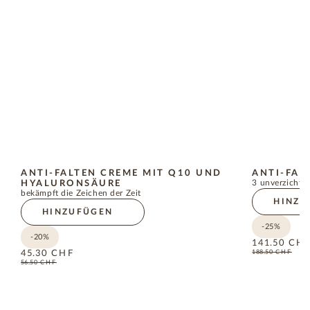
ANTI-FALTEN CREME MIT Q10 UND
ANTI-FAL
HYALURONSÄURE
3 unverzichtb
bekämpft die Zeichen der Zeit
HINZU
HINZUFÜGEN
-25%
-20%
141.50
CH
188.50
CHF
45.30
CHF
56.50
CHF