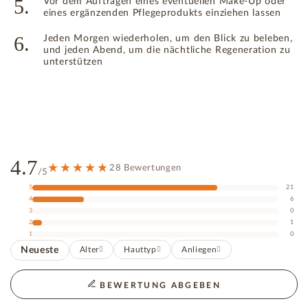
5.
Vor dem Auftragen eines eventuellen Make-Up oder
eines ergänzenden Pflegeprodukts einziehen lassen
6.
Jeden Morgen wiederholen, um den Blick zu beleben,
und jeden Abend, um die nächtliche Regeneration zu
unterstützen
4.7
28 Bewertungen
/5
5
21
4
6
3
0
2
1
1
0
Neueste
Alter
Hauttyp
Anliegen
BEWERTUNG ABGEBEN