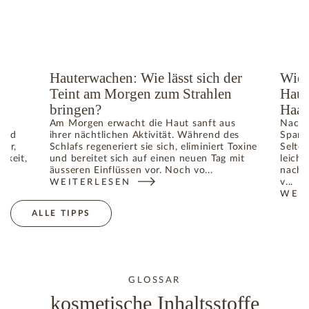
ge
Hauterwachen: Wie lässt sich der
Wie 
Teint am Morgen zum Strahlen
Haut
bringen?
Haar
Am Morgen erwacht die Haut sanft aus
Nach 
 und
ihrer nächtlichen Aktivität. Während des
Spann
ger,
Schlafs regeneriert sie sich, eliminiert Toxine
Selte
gkeit,
und bereitet sich auf einen neuen Tag mit
leicht
äusseren Einflüssen vor. Noch vo...
nach 
v...
WEITERLESEN
TIGE IM SOMMER: WIE DIE HAUT IHR GLEICHGEWICHT WIED
: HAUTERWACHEN: WIE LÄSST SICH DER TEINT A
WEI
: WI
ALLE TIPPS
GLOSSAR
kosmetische Inhaltsstoffe