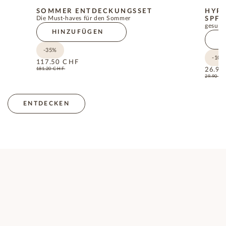
SOMMER ENTDECKUNGSSET
HYP
Die Must-haves für den Sommer
SPF5
gesund
HINZUFÜGEN
H
-35%
-10%
117.50
CHF
181.20
CHF
26.90
29.90
C
ENTDECKEN