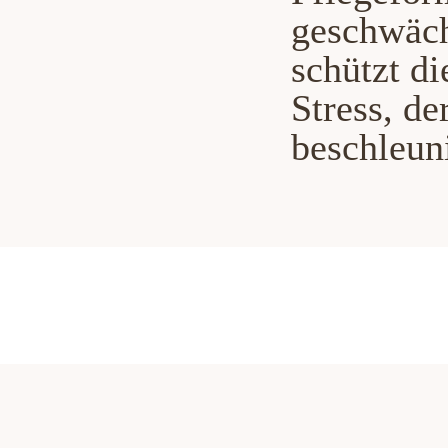
geschwäch
schützt d
Stress, d
beschleun