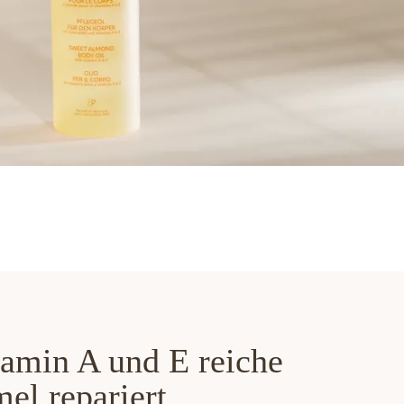
tamin A und E reiche
el repariert