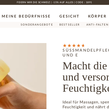
FEIERN WIR DIE SCHWEIZ | -15% AUF ALLES | CODE : 1891
MEINE BEDÜRFNISSE
GESICHT
KÖRPER
SONDERANGEBOTE
BESTSELLER
ANTI-FALTEN
SÜSSMANDELPFLEG
UND E
Macht die
und versor
Feuchtigk
Ideal für Massagen, spe
Feuchtigkeit und nährt di