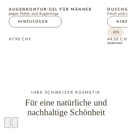
AUGENKONTUR-GEL FÜR MÄNNER
DUSCHGEL
gegen Falten und Augenringe
frisch und stä
HINZUFÜGEN
HINZU
-20%
47.90
CHF
44.50
CHF
55.50
CHF
IHRE SCHWEIZER KOSMETIK
Für eine natürliche und
nachhaltige Schönheit