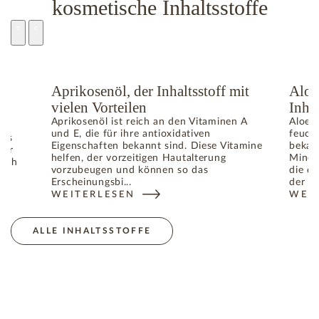
kosmetische Inhaltsstoffe
e
Aprikosenöl, der Inhaltsstoff mit
Aloe
vielen Vorteilen
Inhal
Aprikosenöl ist reich an den Vitaminen A
Aloe V
und E, die für ihre antioxidativen
feuch
das
Eigenschaften bekannt sind. Diese Vitamine
bekann
für
helfen, der vorzeitigen Hautalterung
Miner
lich
vorzubeugen und können so das
die da
gen
Erscheinungsbi...
der Ha
WEITERLESEN
WEI
: APRIKOSENÖL, DER INHALTSSTOFF MIT VIELEN V
: AL
DIE HAUTALTERUNG VERANTWORTLICHEN FREIEN RADIKALE
ALLE INHALTSSTOFFE