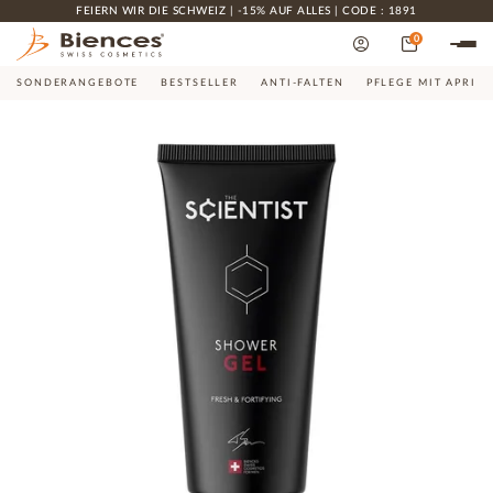
FEIERN WIR DIE SCHWEIZ | -15% AUF ALLES | CODE : 1891
0
SONDERANGEBOTE
BESTSELLER
ANTI-FALTEN
PFLEGE MIT APRIK