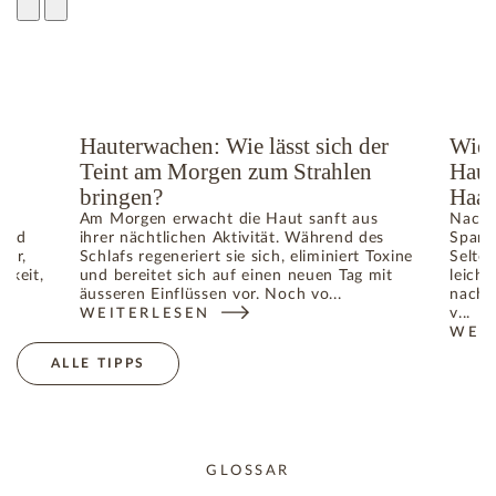
ge
Hauterwachen: Wie lässt sich der
Wie 
Teint am Morgen zum Strahlen
Haut
bringen?
Haar
Am Morgen erwacht die Haut sanft aus
Nach 
 und
ihrer nächtlichen Aktivität. Während des
Spann
ger,
Schlafs regeneriert sie sich, eliminiert Toxine
Selte
gkeit,
und bereitet sich auf einen neuen Tag mit
leicht
äusseren Einflüssen vor. Noch vo...
nach 
v...
WEITERLESEN
TIGE IM SOMMER: WIE DIE HAUT IHR GLEICHGEWICHT WIED
: HAUTERWACHEN: WIE LÄSST SICH DER TEINT A
WEI
: WI
ALLE TIPPS
GLOSSAR