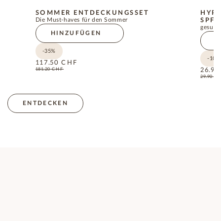
SOMMER ENTDECKUNGSSET
HYP
Die Must-haves für den Sommer
SPF5
gesund
HINZUFÜGEN
H
-35%
-10%
117.50
CHF
181.20
CHF
26.90
29.90
C
ENTDECKEN