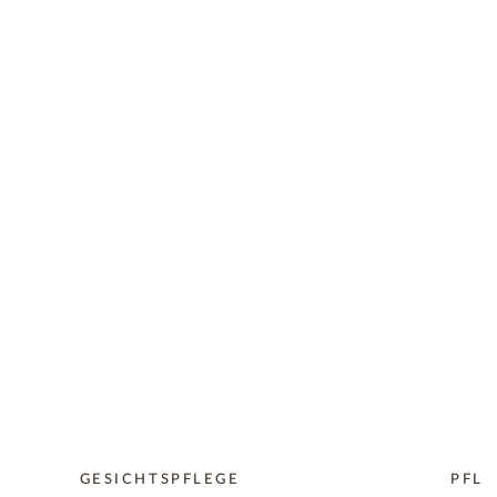
GESICHTSPFLEGE
PFLE