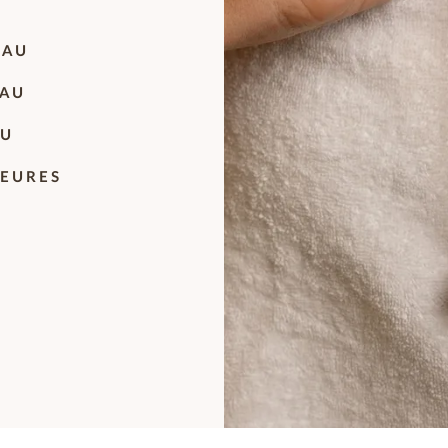
EAU
EAU
AU
IEURES