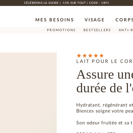
CÉLÉBRONS LA SUISSE | -15% SUR TOUT | CODE : 1891
MES BESOINS
VISAGE
CORP
PROMOTIONS
BESTSELLERS
ANTI-
LAIT POUR LE COR
Assure un
durée de l
Hydratant, régénérant et 
Biences soigne votre pe
Son odeur fruitée et sa