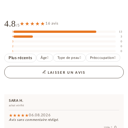
4.8
16 avis
/5
5
13
4
3
3
0
2
0
1
0
Plus récents
Âge
Type de peau
Préoccupation
LAISSER UN AVIS
SARA H.
achat vérifié
06.08.2026
Avis sans commentaire rédigé.
0
Utile ?