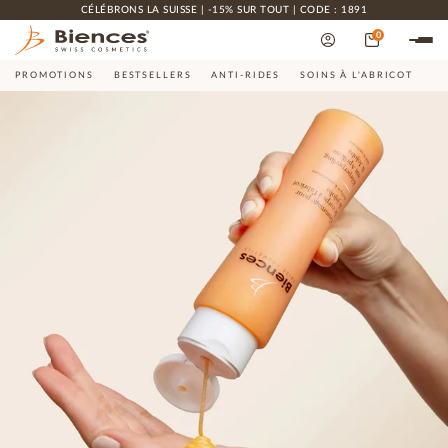
CÉLÉBRONS LA SUISSE | -15% SUR TOUT | CODE : 1891
0
PROMOTIONS
BESTSELLERS
ANTI-RIDES
SOINS À L'ABRICOT
CO