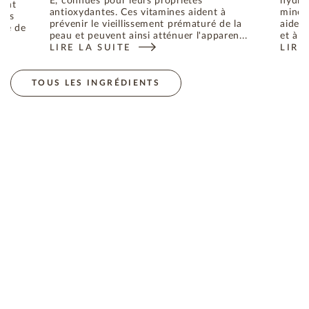
E, connues pour leurs propriétés
hydrat
dant
antioxydantes. Ces vitamines aident à
minéra
bres
prévenir le vieillissement prématuré de la
aident
uré de
peau et peuvent ainsi atténuer l'apparen...
et à p
LIRE LA SUITE
LIRE
: L'HUILE D'ABRICOT, L'INGRÉDIENT AUX MULTIPL
: L'
ES RADICAUX LIBRES RESPONSABLES DU VIEILLISSEMENT DE 
TOUS LES INGRÉDIENTS