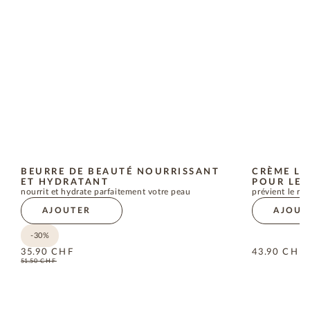
BEURRE DE BEAUTÉ NOURRISSANT
CRÈME LI
ET HYDRATANT
POUR LE 
nourrit et hydrate parfaitement votre peau
prévient le r
AJOUTER
AJOUT
-30%
35.90
CHF
43.90
CHF
51.50
CHF