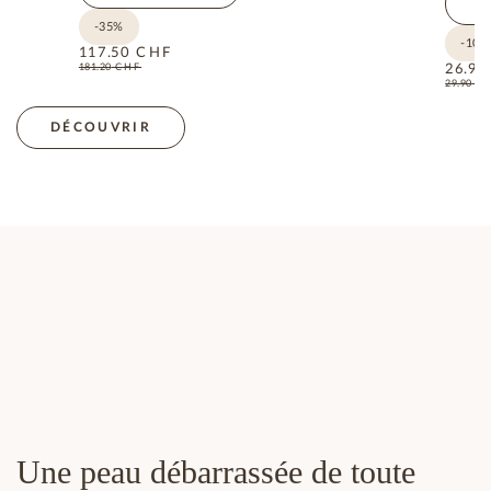
A
-35%
-10%
117.50
CHF
181.20
CHF
26.90
29.90
C
DÉCOUVRIR
Une peau débarrassée de toute