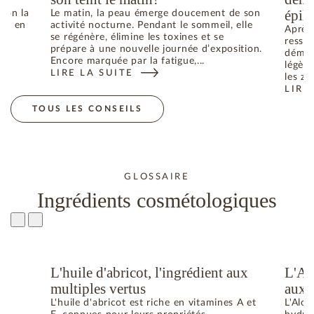
épila
elon la
Le matin, la peau émerge doucement de son
he ; en
activité nocturne. Pendant le sommeil, elle
Après 
se régénère, élimine les toxines et se
ressen
prépare à une nouvelle journée d’exposition.
déman
Encore marquée par la fatigue,...
légère
LIRE LA SUITE
N ÉTÉ : COMMENT RETROUVER L’ÉQUILIBRE
: RÉVEIL CUTANÉ : COMMENT ILLUMINER SON TEIN
les zo
LIRE
: CO
TOUS LES CONSEILS
GLOSSAIRE
Ingrédients cosmétologiques
L'huile d'abricot, l'ingrédient aux
L'Al
u
multiples vertus
aux 
L'huile d'abricot est riche en vitamines A et
L'Aloe