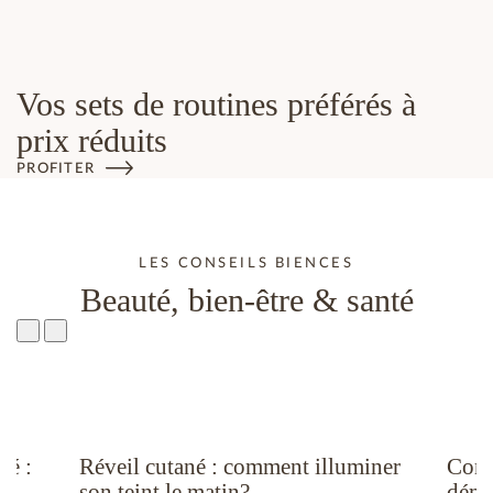
Vos sets de routines préférés à
prix réduits
PROFITER
LES CONSEILS BIENCES
Beauté, bien-être & santé
té :
Réveil cutané : comment illuminer
Comm
son teint le matin?
déma