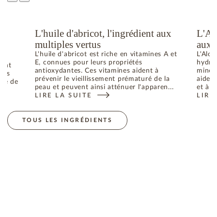
L'huile d'abricot, l'ingrédient aux
L'Al
u
multiples vertus
aux 
L'huile d'abricot est riche en vitamines A et
L'Aloe
E, connues pour leurs propriétés
hydrat
dant
antioxydantes. Ces vitamines aident à
minéra
bres
prévenir le vieillissement prématuré de la
aident
uré de
peau et peuvent ainsi atténuer l'apparen...
et à p
LIRE LA SUITE
LIRE
: L'HUILE D'ABRICOT, L'INGRÉDIENT AUX MULTIPL
: L'
ES RADICAUX LIBRES RESPONSABLES DU VIEILLISSEMENT DE 
TOUS LES INGRÉDIENTS