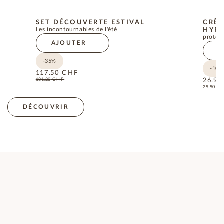
SET DÉCOUVERTE ESTIVAL
CRÈM
Les incontournables de l'été
HYPO
protect
AJOUTER
A
-35%
-10%
117.50
CHF
181.20
CHF
26.90
29.90
C
DÉCOUVRIR