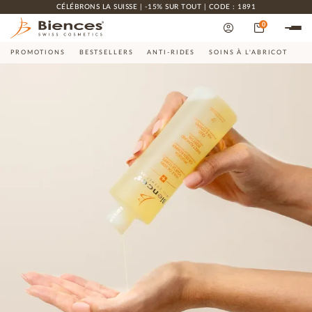
CÉLÉBRONS LA SUISSE | -15% SUR TOUT | CODE : 1891
0
PROMOTIONS
BESTSELLERS
ANTI-RIDES
SOINS À L'ABRICOT
CO