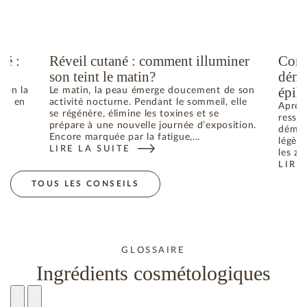
té :
Réveil cutané : comment illuminer
Comm
son teint le matin?
déma
épila
elon la
Le matin, la peau émerge doucement de son
he ; en
activité nocturne. Pendant le sommeil, elle
Après 
se régénère, élimine les toxines et se
ressen
prépare à une nouvelle journée d’exposition.
déman
Encore marquée par la fatigue,...
légère
LIRE LA SUITE
N ÉTÉ : COMMENT RETROUVER L’ÉQUILIBRE
: RÉVEIL CUTANÉ : COMMENT ILLUMINER SON TEIN
les zo
LIRE
: CO
TOUS LES CONSEILS
GLOSSAIRE
Ingrédients cosmétologiques