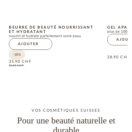
BEURRE DE BEAUTÉ NOURRISSANT
GEL APAI
ET HYDRATANT
plus de 100 s
nourrit et hydrate parfaitement votre peau
AJOUT
AJOUTER
-30%
28.90
CHF
35.90
CHF
51.50
CHF
VOS COSMÉTIQUES SUISSES
Pour une beauté naturelle et
durable