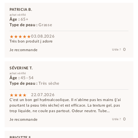
PATRICIA B.
achat vérifié
Âge :
65+
Type de peau :
Grasse
03.08.2026
Très bon produit j adore
0
Je recommande
Utile ?
SÉVERINE T.
achat vérifié
Âge :
45–54
Type de peau :
Très sèche
22.07.2026
C’est un bon gel hydroalcoolique. Il n’abîme pas les mains (j’ai
pourtant la peau très sèche) et est efficace. La texture gel, pas
trop liquide, ne coule pas partout. Odeur neutre. Tube
fonctionnel de 100 ml. Prix correct. Ce serait bien de proposer
0
Je recommande
Utile ?
aussi un format plus petit (50ml) pour les petits déplacements.
BRIGITTE S.