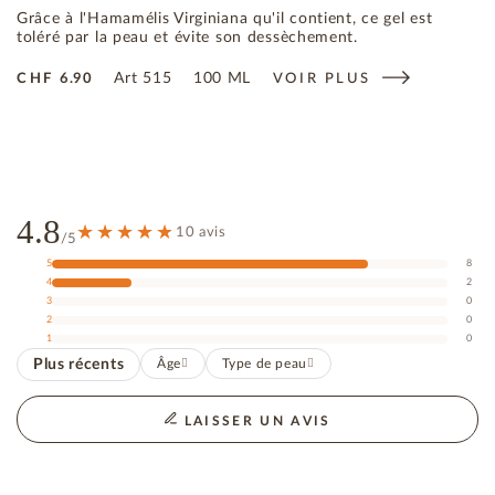
Grâce à l'Hamamélis Virginiana qu'il contient, ce gel est
toléré par la peau et évite son dessèchement.
Art
515
100 ML
CHF
6.90
VOIR PLUS
4.8
10 avis
/5
5
8
4
2
3
0
2
0
1
0
Plus récents
Âge
Type de peau
LAISSER UN AVIS