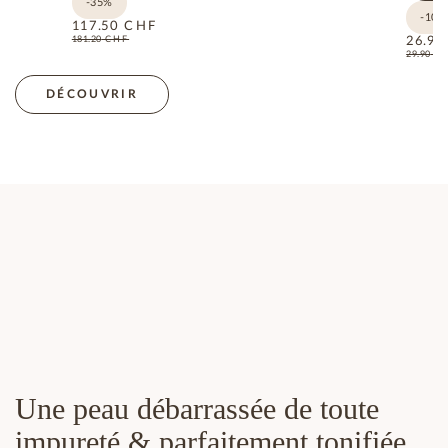
-35%
-10%
117.50
CHF
181.20
CHF
26.90
29.90
C
DÉCOUVRIR
Une peau débarrassée de toute
impureté & parfaitement tonifiée