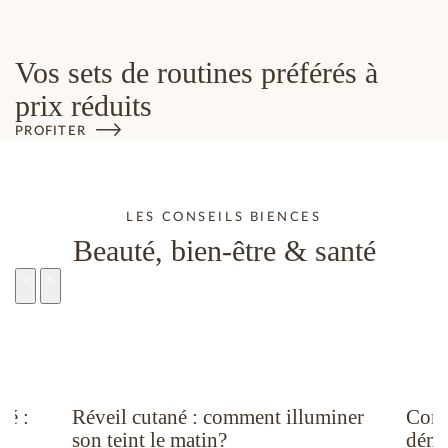
Vos sets de routines préférés à
prix réduits
PROFITER
LES CONSEILS BIENCES
Beauté, bien-être & santé
té :
Réveil cutané : comment illuminer
Comm
son teint le matin?
déma