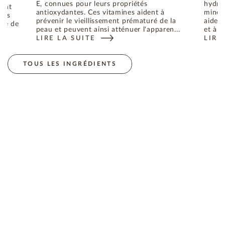
E, connues pour leurs propriétés
hydrat
dant
antioxydantes. Ces vitamines aident à
minéra
bres
prévenir le vieillissement prématuré de la
aident
uré de
peau et peuvent ainsi atténuer l'apparen...
et à p
LIRE LA SUITE
LIRE
: L'HUILE D'ABRICOT, L'INGRÉDIENT AUX MULTIPL
: L'
ES RADICAUX LIBRES RESPONSABLES DU VIEILLISSEMENT DE 
TOUS LES INGRÉDIENTS