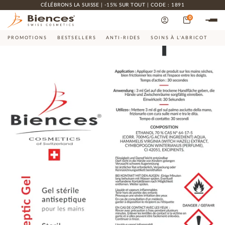
CÉLÉBRONS LA SUISSE | -15% SUR TOUT | CODE : 1891
0
PROMOTIONS
BESTSELLERS
ANTI-RIDES
SOINS À L'ABRICOT
CO