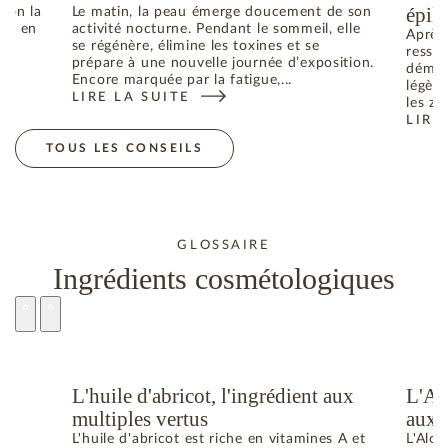
épila
elon la
Le matin, la peau émerge doucement de son
he ; en
activité nocturne. Pendant le sommeil, elle
Après 
se régénère, élimine les toxines et se
ressen
prépare à une nouvelle journée d’exposition.
déman
Encore marquée par la fatigue,...
légère
LIRE LA SUITE
N ÉTÉ : COMMENT RETROUVER L’ÉQUILIBRE
: RÉVEIL CUTANÉ : COMMENT ILLUMINER SON TEIN
les zo
LIRE
: CO
TOUS LES CONSEILS
GLOSSAIRE
Ingrédients cosmétologiques
L'huile d'abricot, l'ingrédient aux
L'Al
u
multiples vertus
aux 
L'huile d'abricot est riche en vitamines A et
L'Aloe