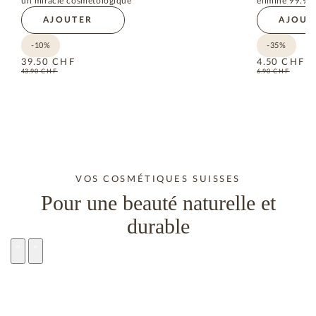
un miracle cosmétologique
élimine 99.99%
AJOUTER
AJOUT
-10%
-35%
39.50
CHF
4.50
CHF
43.90
CHF
6.90
CHF
VOS COSMÉTIQUES SUISSES
Pour une beauté naturelle et
durable