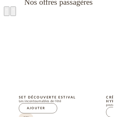
Nos offres passagères
SET DÉCOUVERTE ESTIVAL
CRÈM
Les incontournables de l'été
HYPO
protect
AJOUTER
A