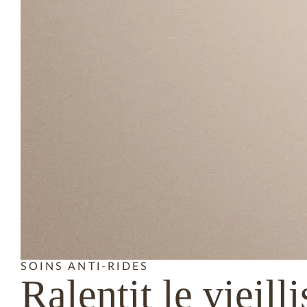
SOINS ANTI-RIDES
Ralentit
le vieill