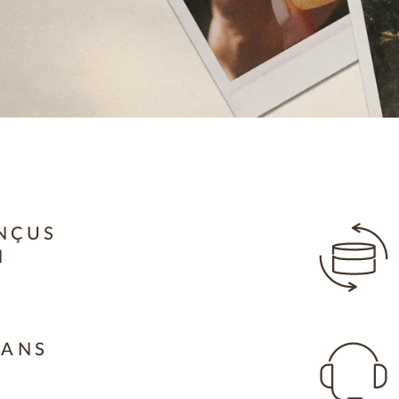
NÇUS
N
 ANS