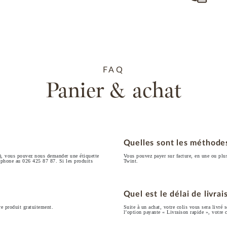
FAQ
Panier & achat
?
Quelles sont les méthode
(e), vous pouvez nous demander une étiquette
Vous pouvez payer sur facture, en une ou plus
léphone au 026 425 87 87. Si les produits
Twint.
Quel est le délai de livrai
re produit gratuitement.
Suite à un achat, votre colis vous sera livré 
l’option payante « Livraison rapide », votre c