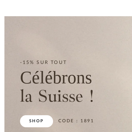
-15% SUR TOUT
Célébrons
la Suisse !
CODE : 1891
SHOP