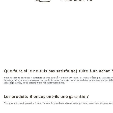
Que faire si je ne suis pas satisfait(e) suite à un achat 
Vous disposez du droit « satisfait ou remboursé » durant 30 jours. Si vous n’êtes pas satisfait
de retour afin de nous renvoyer les produits sans frais via notre formulaire de contact ou par té
sont déjà payés, nous effectuerons un remboursement.
Les produits Biences ont-ils une garantie ?
Nos produits sont garantis 2 ans. En cas de problème durant cette période, nous remplaçons vot