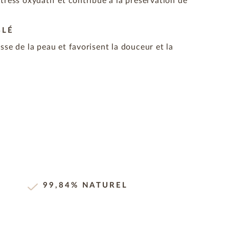
tress oxydatif et contribue à la préservation de
BLÉ
sse de la peau et favorisent la douceur et la
99,84% NATUREL