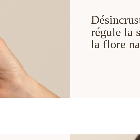
Désincrust
régule la 
la flore na