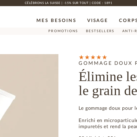
CÉLÉBRONS LA SUISSE | -15% SUR TOUT | CODE : 1891
MES BESOINS
VISAGE
CORP
PROMOTIONS
BESTSELLERS
ANTI-
GOMMAGE DOUX P
Élimine le
le grain d
Le gommage doux pour le 
Enrichi en microparticule
impuretés et rend la pea