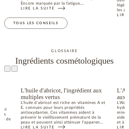
déman
Encore marquée par la fatigue,...
légère
LIRE LA SUITE
N ÉTÉ : COMMENT RETROUVER L’ÉQUILIBRE
: RÉVEIL CUTANÉ : COMMENT ILLUMINER SON TEIN
les zo
LIRE
: CO
TOUS LES CONSEILS
GLOSSAIRE
Ingrédients cosmétologiques
L'huile d'abricot, l'ingrédient aux
L'Al
u
multiples vertus
aux 
L'huile d'abricot est riche en vitamines A et
L'Aloe
E, connues pour leurs propriétés
hydrat
dant
antioxydantes. Ces vitamines aident à
minéra
bres
prévenir le vieillissement prématuré de la
aident
uré de
peau et peuvent ainsi atténuer l'apparen...
et à p
LIRE LA SUITE
LIRE
: L'HUILE D'ABRICOT, L'INGRÉDIENT AUX MULTIPL
: L'