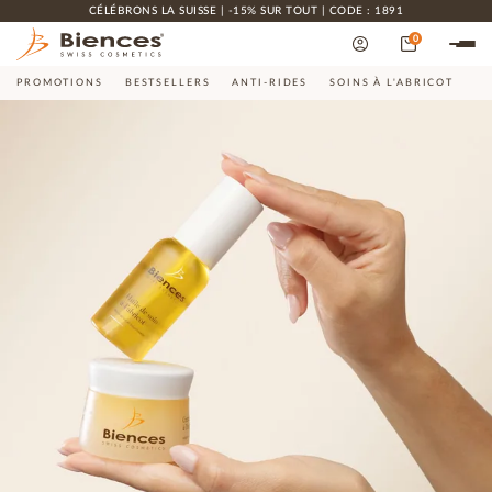
CÉLÉBRONS LA SUISSE | -15% SUR TOUT | CODE : 1891
0
PROMOTIONS
BESTSELLERS
ANTI-RIDES
SOINS À L'ABRICOT
CO