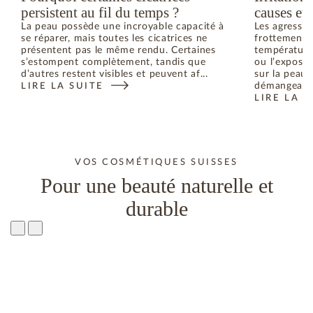
persistent au fil du temps ?
causes et 
La peau possède une incroyable capacité à
Les agressi
se réparer, mais toutes les cicatrices ne
frottements
présentent pas le même rendu. Certaines
température,
s’estompent complètement, tandis que
ou l’exposit
d’autres restent visibles et peuvent af...
sur la peau 
démangeai...
LIRE LA SUITE
LIRE LA S
VOS COSMÉTIQUES SUISSES
Pour une beauté naturelle et
durable