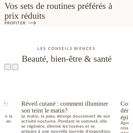
Vos sets de routines préférés à
prix réduits
PROFITER
LES CONSEILS BIENCES
Beauté, bien-être & santé
té :
Réveil cutané : comment illuminer
Comm
son teint le matin?
déma
épila
elon la
Le matin, la peau émerge doucement de son
he ; en
activité nocturne. Pendant le sommeil, elle
Après 
se régénère, élimine les toxines et se
ressen
prépare à une nouvelle journée d’exposition.