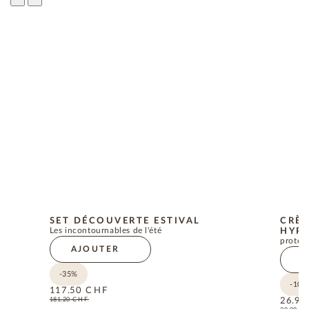
SET DÉCOUVERTE ESTIVAL
CRÈM
Les incontournables de l'été
HYPO
protect
AJOUTER
A
-35%
-10%
117.50
CHF
181.20
CHF
26.90