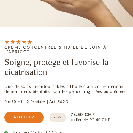
CRÈME CONCENTRÉE & HUILE DE SOIN À
L'ABRICOT
Soigne, protège et favorise la
cicatrisation
Duo de soins incontournables à l'huile d'abricot renfermant
de nombreux bienfaits pour les peaux fragilisées ou abîmées.
2 x 50 ML |
2 Produits
|
Art.
562D
78.50
CHF
AJOUTER
-15%
au lieu de
92.40
CHF
Livraison offerte : 1 à 3 jours