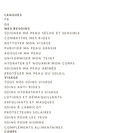
LANGUES
FR
DE
MES BESOINS
SOIGNER MA PEAU SÈCHE ET SENSIBLE
COMBATTRE MES RIDES
NETTOYER MON VISAGE
PURIFIER MA PEAU GRASSE
ADOUCIR MA PEAU
UNIFORMISER MON TEINT
HYDRATER ET NOURRIR MON CORPS
SOIGNER MA PEAU ABÎMÉE
PROTÉGER MA PEAU DU SOLEIL
VISAGE
TOUS NOS SOINS VISAGE
SOINS ANTI-RIDES
SOINS HYDRATANTS VISAGE
LOTIONS ET DÉMAQUILLANTS
EXFOLIANTS ET MASQUES
SOINS À L'ABRICOT
PROTECTEURS SOLAIRES
SOINS POUR LES YEUX
SOINS POUR HOMME
COMPLÉMENTS ALIMENTAIRES
CORPS