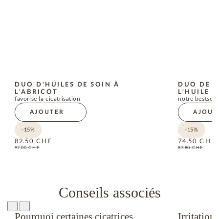
DUO D'HUILES DE SOIN À
DUO DE C
L'ABRICOT
L'HUILE 
favorise la cicatrisation
notre bestsell
AJOUTER
AJOUT
-15%
-15%
82.50
CHF
74.50
CHF
97.00
CHF
87.80
CHF
Conseils associés
Pourquoi certaines cicatrices
Irritation