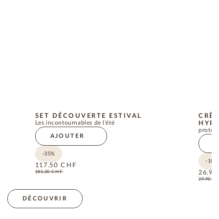
SET DÉCOUVERTE ESTIVAL
CRÈM
Les incontournables de l'été
HYPO
protect
AJOUTER
A
-35%
-10%
117.50
CHF
181.20
CHF
26.90
29.90
C
DÉCOUVRIR