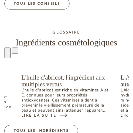
TOUS LES CONSEILS
GLOSSAIRE
Ingrédients cosmétologiques
L'huile d'abricot, l'ingrédient aux
L'Al
u
multiples vertus
aux 
L'huile d'abricot est riche en vitamines A et
L'Aloe
E, connues pour leurs propriétés
hydrat
dant
antioxydantes. Ces vitamines aident à
minéra
bres
prévenir le vieillissement prématuré de la
aident
uré de
peau et peuvent ainsi atténuer l'apparen...
et à p
LIRE LA SUITE
LIRE
: L'HUILE D'ABRICOT, L'INGRÉDIENT AUX MULTIPL
: L'
ES RADICAUX LIBRES RESPONSABLES DU VIEILLISSEMENT DE 
TOUS LES INGRÉDIENTS