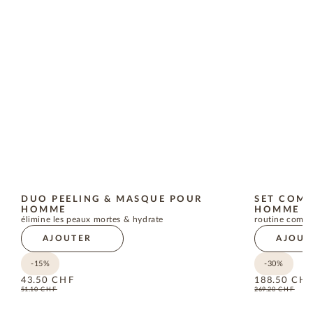
DUO PEELING & MASQUE POUR
SET COMP
HOMME
HOMME
élimine les peaux mortes & hydrate
routine compl
AJOUTER
AJOUT
-15%
-30%
43.50
CHF
188.50
CH
51.10
CHF
269.20
CHF