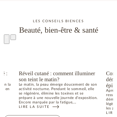
LES CONSEILS BIENCES
Beauté, bien-être & santé
té :
Réveil cutané : comment illuminer
Comm
son teint le matin?
déma
épila
elon la
Le matin, la peau émerge doucement de son
he ; en
activité nocturne. Pendant le sommeil, elle
Après 
se régénère, élimine les toxines et se
ressen
prépare à une nouvelle journée d’exposition.
déman
Encore marquée par la fatigue,...
légère
LIRE LA SUITE
N ÉTÉ : COMMENT RETROUVER L’ÉQUILIBRE
: RÉVEIL CUTANÉ : COMMENT ILLUMINER SON TEIN
les zo
LIRE
: CO