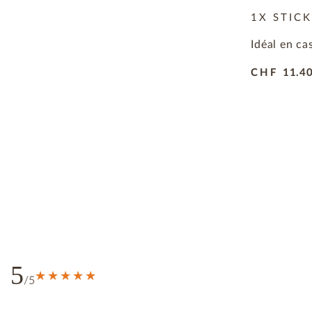
1X STICK
Idéal en ca
CHF
11.4
5
/5