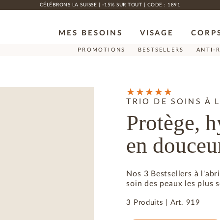
CÉLÉBRONS LA SUISSE | -15% SUR TOUT | CODE : 1891
MES BESOINS
VISAGE
CORP
PROMOTIONS
BESTSELLERS
ANTI-
TRIO DE SOINS À 
Protège, h
en douceu
Nos 3 Bestsellers à l'ab
soin des peaux les plus s
3 Produits
|
Art.
919