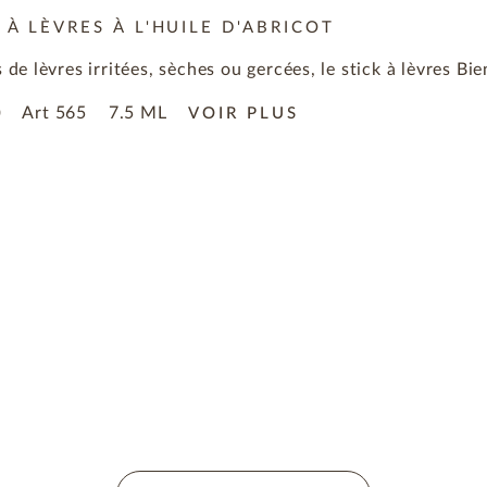
 À LÈVRES À L'HUILE D'ABRICOT
s de lèvres irritées, sèches ou gercées, le stick à lèvres Bi
Art
565
7.5 ML
0
VOIR PLUS