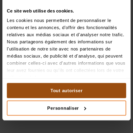
Ce site web utilise des cookies.
Les cookies nous permettent de personnaliser le
contenu et les annonces, d'offrir des fonctionnalités
relatives aux médias sociaux et d'analyser notre trafic.
Nous partageons également des informations sur
l'utilisation de notre site avec nos partenaires de
CRÈME LIFTANTE HYDRO-ACTIVE POUR LE CORPS
médias sociaux, de publicité et d'analyse, qui peuvent
combiner celles-ci avec d'autres informations que vous
prévient le relâchement cutané
leur avez fournies ou qu'ils ont collectées lors de votre
utilisation de leurs services.
La crème liftante Biences ralentit et atténue le relâchement cutané. Ses
actifs naturels raffermissent et tonifient la peau, la rendant plus souple
et ferme tout en maintenant une hydratation optimale.
Tout autoriser
DÉCOUVRIR
AJOUTER
Personnaliser
43.90
CHF