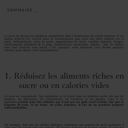
SOMMAIRE
Le sucre est devenu un ingrédient omniprésent dans l’alimentation du monde moderne. Il est
parfois difficile d’y résister mais sa consommation peut avoir des effets néfastes sur la
santé. Inflammations, prise de poids, augmentation du stress, troubles digestifs, fatigue,
vieillissement prématuré de la peau, fermentations intestinales, diabète ; tant de méfaits
dont vous pourriez vous passer. C’est pourquoi, nous aimerions vous donner quelques
conseils pour réduire votre consommation.
1. Réduisez les aliments riches en
sucre ou en calories vides
Le sucre est omniprésent. Non seulement on le trouve dans les aliments sucrés tels que les
bonbons, les pâtisseries, les viennoiseries, les friandises et les gâteaux, mais il est
également
présent dans des aliments qui n'ont pas un goût sucré évident, tels que la
baguette de pain, le riz blanc, les pâtes blanches, le lait ou les produits préparés
industriellement.
Par exemple, bien que les céréales Kellogg's renferment une quantité de sucre supérieure à
celle que l'on trouve dans les mueslis, les flocons d'avoine ou le maïs nature, le sucre est