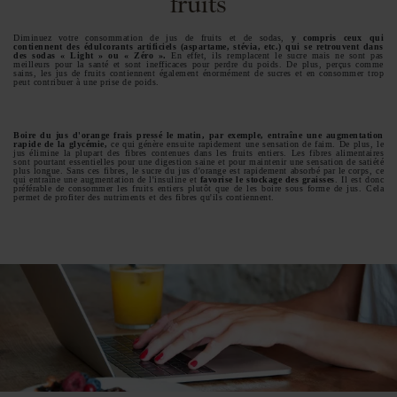
fruits
Diminuez votre consommation de jus de fruits et de sodas,
y compris ceux qui
contiennent des édulcorants artificiels (aspartame, stévia, etc.) qui se retrouvent dans
des sodas « Light » ou « Zéro ».
En effet, ils remplacent le sucre mais ne sont pas
meilleurs pour la santé et sont inefficaces pour perdre du poids. De plus, perçus comme
sains, les jus de fruits contiennent également énormément de sucres et en consommer trop
peut contribuer à une prise de poids.
Boire du jus d'orange frais pressé le matin, par exemple, entraîne une augmentation
rapide de la glycémie,
ce qui génère ensuite rapidement une sensation de faim. De plus, le
jus élimine la plupart des fibres contenues dans les fruits entiers. Les fibres alimentaires
sont pourtant essentielles pour une digestion saine et pour maintenir une sensation de satiété
plus longue. Sans ces fibres, le sucre du jus d'orange est rapidement absorbé par le corps, ce
qui entraîne une augmentation de l'insuline et
favorise le stockage des graisses
. Il est donc
préférable de consommer les fruits entiers plutôt que de les boire sous forme de jus. Cela
permet de profiter des nutriments et des fibres qu'ils contiennent.