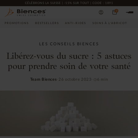
CÉLÉBRONS LA SUISSE | -15% SUR TOUT | CODE : 1891
0
PROMOTIONS
BESTSELLERS
ANTI-RIDES
SOINS À L'ABRICOT
CO
LES CONSEILS BIENCES
Libérez-vous du sucre : 5 astuces
pour prendre soin de votre santé
Team Biences
26 octobre 2023
6 min