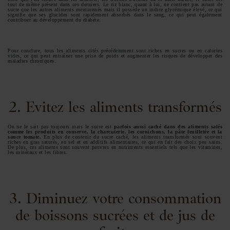
tout de même présent dans ces derniers. Le riz blanc, quant à lui, ne contient pas autant de
sucre que les autres aliments mentionnés mais il possède un indice glycémique élevé, ce qui
signifie que ses glucides sont rapidement absorbés dans le sang, ce qui peut également
contribuer au développement du diabète.
Pour conclure, tous les aliments cités précédemment sont riches en sucres ou en calories
vides, ce qui peut entraîner une prise de poids et augmenter les risques de développer des
maladies chroniques.
2. Evitez les aliments transformés
On ne le sait pas toujours mais le sucre est
parfois aussi caché dans des aliments salés
comme les produits en conserve, la charcuterie, les cornichons, la pâte feuilletée et la
sauce tomate.
En plus de contenir du sucre caché, les aliments transformés sont souvent
riches en gras saturés, en sel et en additifs alimentaires, ce qui en fait des choix peu sains.
De plus, ces aliments sont souvent pauvres en nutriments essentiels tels que les vitamines,
les minéraux et les fibres.
3. Diminuez votre consommation
de boissons sucrées et de jus de