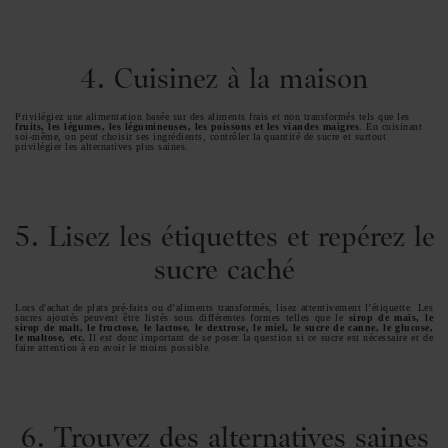
4. Cuisinez à la maison
Privilégiez une alimentation basée sur des aliments frais et non transformés tels que les
fruits, les légumes, les légumineuses, les poissons et les viandes maigres
. En cuisinant
soi-même, on peut choisir ses ingrédients, contrôler la quantité de sucre et surtout
privilégier les alternatives plus saines.
5. Lisez les étiquettes et repérez le
sucre caché
Lors d'achat de plats pré-faits ou d’aliments transformés, lisez attentivement l’étiquette. Les
sucres ajoutés peuvent être listés sous différentes formes telles que le
sirop de maïs, le
sirop de malt, le fructose, le lactose, le dextrose, le miel, le sucre de canne, le glucose,
le maltose, etc.
Il est donc important de se poser la question si ce sucre est nécessaire et de
faire attention à en avoir le moins possible.
6. Trouvez des alternatives saines