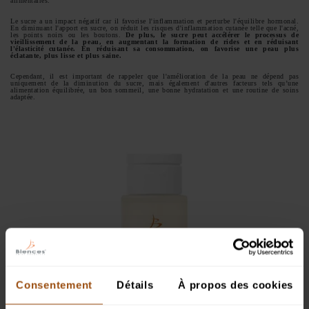
alimentaires.
Le sucre a un impact négatif car il favorise l'inflammation et perturbe l'équilibre hormonal.
En diminuant l'apport en sucre, on réduit les risques d'inflammation cutanée telle que l'acné,
les points noirs ou les boutons.
De plus, le sucre peut accélérer le processus de
vieillissement de la peau, en augmentant la formation de rides et en réduisant
l'élasticité cutanée. En réduisant sa consommation, on favorise une peau plus
éclatante, plus lisse et plus saine.
Cependant, il est important de rappeler que l'amélioration de la peau ne dépend pas
uniquement de la diminution du sucre, mais également d'autres facteurs tels qu’une
alimentation équilibrée, un bon sommeil, une bonne hydratation et une routine de soins
adaptée.
Consentement
Détails
À propos des cookies