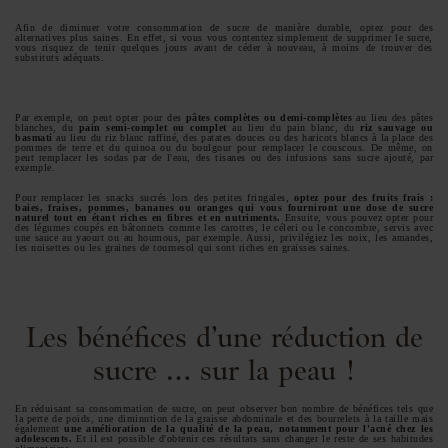
Afin de diminuer votre consommation de sucre de manière durable, optez pour des
alternatives plus saines. En effet, si vous vous contentez simplement de supprimer le sucre,
vous risquez de tenir quelques jours avant de céder à nouveau, à moins de trouver des
substituts adéquats.
Par exemple, on peut opter pour des
pâtes complètes ou demi-complètes
au lieu des pâtes
blanches, du
pain semi-complet ou complet
au lieu du pain blanc, du
riz sauvage ou
basmati
au lieu du riz blanc raffiné, des patates douces ou des haricots blancs à la place des
pommes de terre et du quinoa ou du boulgour pour remplacer le couscous. De même, on
peut remplacer les sodas par de l'eau, des tisanes ou des infusions sans sucre ajouté, par
exemple.
Pour remplacer les snacks sucrés lors des petites fringales,
optez pour des fruits frais :
baies, fraises, pommes, bananes ou oranges qui vous fourniront une dose de sucre
naturel tout en étant riches en fibres et en nutriments.
Ensuite, vous pouvez opter pour
des légumes coupés en bâtonnets comme les carottes, le céleri ou le concombre, servis avec
une sauce au yaourt ou au houmous, par exemple. Aussi, privilégiez les noix, les amandes,
les noisettes ou les graines de tournesol qui sont riches en graisses saines.
Les bénéfices d’une réduction de
sucre … sur la peau !
En réduisant sa consommation de sucre, on peut observer bon nombre de bénéfices tels que
la perte de poids, une diminution de la graisse abdominale et des bourrelets à la taille mais
également
une amélioration de la qualité de la peau, notamment pour l'acné chez les
adolescents.
Et il est possible d'obtenir ces résultats sans changer le reste de ses habitudes