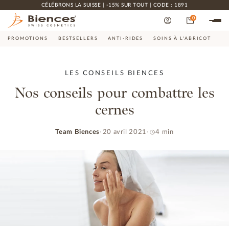
CÉLÉBRONS LA SUISSE | -15% SUR TOUT | CODE : 1891
0
PROMOTIONS
BESTSELLERS
ANTI-RIDES
SOINS À L'ABRICOT
CO
LES CONSEILS BIENCES
Nos conseils pour combattre les
cernes
Team Biences
20 avril 2021
4 min