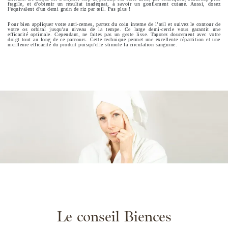
fragile, et d'obtenir un résultat inadéquat, à savoir un gonflement cutané. Aussi, dosez
l'équivalent d'un demi grain de riz par œil. Pas plus !
Pour bien appliquer votre anti-cernes, partez du coin interne de l’œil et suivez le contour de
votre os orbital jusqu'au niveau de la tempe. Ce large demi-cercle vous garantit une
efficacité optimale. Cependant, ne faites pas un geste lisse. Tapotez doucement avec votre
doigt tout au long de ce parcours. Cette technique permet une excellente répartition et une
meilleure efficacité du produit puisqu'elle stimule la circulation sanguine.
Le conseil Biences