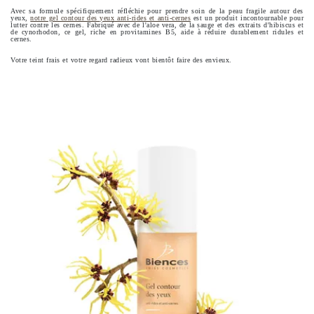
Avec sa formule spécifiquement réfléchie pour prendre soin de la peau fragile autour des
yeux,
notre gel contour des yeux anti-rides et anti-cernes
est un produit incontournable pour
lutter contre les cernes. Fabriqué avec de l'aloe vera, de la sauge et des extraits d'hibiscus et
de cynorhodon, ce gel, riche en provitamines B5, aide à réduire durablement ridules et
cernes.
Votre teint frais et votre regard radieux vont bientôt faire des envieux.