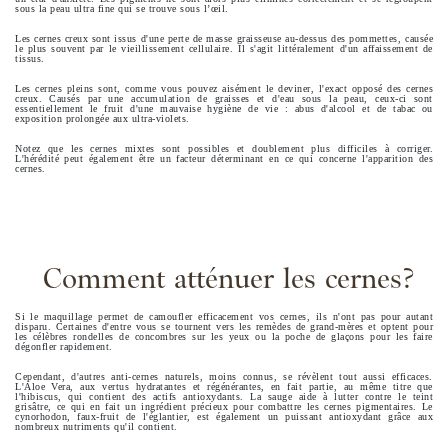
sous la peau ultra fine qui se trouve sous l’œil.
Les cernes creux sont issus d'une perte de masse graisseuse au-dessus des pommettes, causée
le plus souvent par le vieillissement cellulaire. Il s'agit littéralement d'un affaissement de
tissus.
Les cernes pleins sont, comme vous pouvez aisément le deviner, l'exact opposé des cernes
creux. Causés par une accumulation de graisses et d'eau sous la peau, ceux-ci sont
essentiellement le fruit d'une mauvaise hygiène de vie : abus d'alcool et de tabac ou
exposition prolongée aux ultra-violets.
Notez que les cernes mixtes sont possibles et doublement plus difficiles à corriger.
L'hérédité peut également être un facteur déterminant en ce qui concerne l'apparition des
cernes.
Comment atténuer les cernes?
Si le maquillage permet de camoufler efficacement vos cernes, ils n'ont pas pour autant
disparu. Certaines d'entre vous se tournent vers les remèdes de grand-mères et optent pour
les célèbres rondelles de concombres sur les yeux ou la poche de glaçons pour les faire
dégonfler rapidement.
Cependant, d'autres anti-cernes naturels, moins connus, se révèlent tout aussi efficaces.
L'Aloe Vera, aux vertus hydratantes et régénérantes, en fait partie, au même titre que
l'hibiscus, qui contient des actifs antioxydants. La sauge aide à lutter contre le teint
grisâtre, ce qui en fait un ingrédient précieux pour combattre les cernes pigmentaires. Le
cynorhodon, faux-fruit de l'églantier, est également un puissant antioxydant grâce aux
nombreux nutriments qu'il contient.