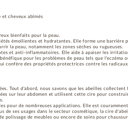
né et cheveux abîmés
reux bienfaits pour la peau.
riétés émollientes et hydratantes. Elle forme une barrière 
ourrir la peau, notamment les zones sèches ou rugueuses.
es et anti-inflammatoires. Elle aide à apaiser les irritatio
 bénéfique pour les problèmes de peau tels que l'eczéma ou
 lui confère des propriétés protectrices contre les radicaux 
nnées. Tout d’abord, nous savons que les abeilles collectent
ituées sur leur abdomen et utilisent cette cire pour constr
s.
iècles pour de nombreuses applications. Elle est courammen
us de ses usages dans le secteur cosmétique, la cire d'abei
, de polissage de meubles ou encore de soins pour chaussur