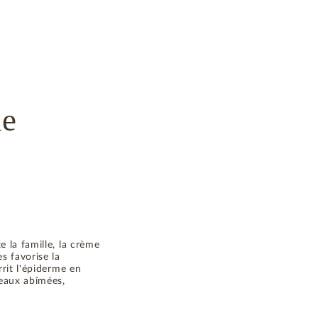
ue
 la famille, la crème
s favorise la
rrit l'épiderme en
peaux abîmées,