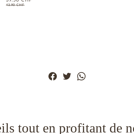
39.50
CHF
43.90
CHF
ils tout en profitant de