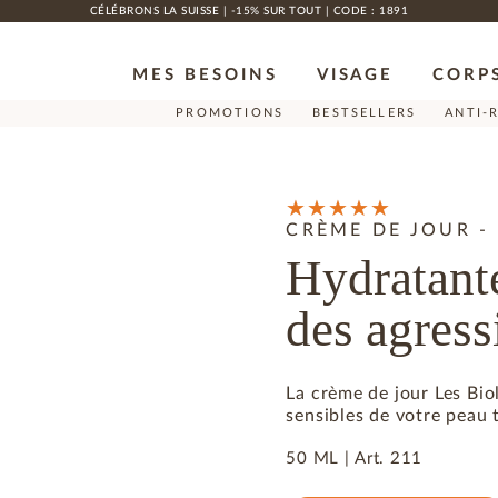
CÉLÉBRONS LA SUISSE | -15% SUR TOUT | CODE : 1891
MES BESOINS
VISAGE
CORP
PROMOTIONS
BESTSELLERS
ANTI-
CRÈME DE JOUR -
Hydratante
des agress
La crème de jour Les Bio
sensibles de votre peau t
50 ML |
Art.
211