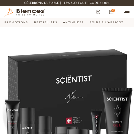
CÉLÉBRONS LA SUISSE | -15% SUR TOUT | CODE : 1891
0
PROMOTIONS
BESTSELLERS
ANTI-RIDES
SOINS À L'ABRICOT
CO