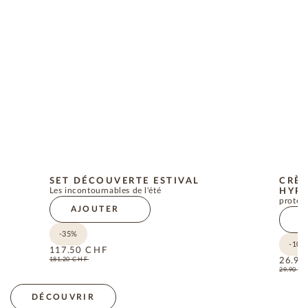
SET DÉCOUVERTE ESTIVAL
CRÈM
Les incontournables de l'été
HYPO
protect
AJOUTER
A
-35%
-10%
117.50
CHF
181.20
CHF
26.90
29.90
C
DÉCOUVRIR