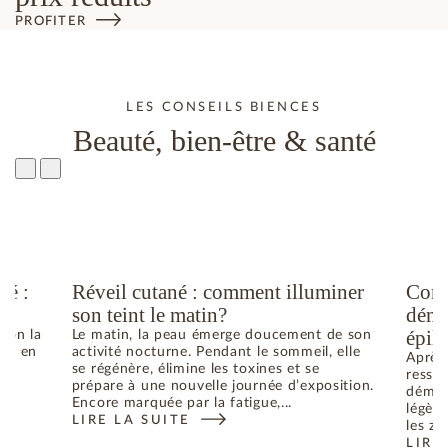
PROFITER
LES CONSEILS BIENCES
Beauté, bien-être & santé
té :
Réveil cutané : comment illuminer
Comm
son teint le matin?
déma
épila
elon la
Le matin, la peau émerge doucement de son
he ; en
activité nocturne. Pendant le sommeil, elle
Après 
se régénère, élimine les toxines et se
ressen
prépare à une nouvelle journée d’exposition.
déman
Encore marquée par la fatigue,...
légère
LIRE LA SUITE
N ÉTÉ : COMMENT RETROUVER L’ÉQUILIBRE
: RÉVEIL CUTANÉ : COMMENT ILLUMINER SON TEIN
les zo
LIRE
: CO