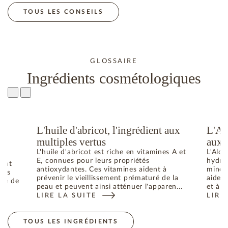
TOUS LES CONSEILS
GLOSSAIRE
Ingrédients cosmétologiques
L'huile d'abricot, l'ingrédient aux
L'Al
u
multiples vertus
aux 
L'huile d'abricot est riche en vitamines A et
L'Aloe
E, connues pour leurs propriétés
hydrat
dant
antioxydantes. Ces vitamines aident à
minéra
bres
prévenir le vieillissement prématuré de la
aident
uré de
peau et peuvent ainsi atténuer l'apparen...
et à p
LIRE LA SUITE
LIRE
: L'HUILE D'ABRICOT, L'INGRÉDIENT AUX MULTIPL
: L'
ES RADICAUX LIBRES RESPONSABLES DU VIEILLISSEMENT DE 
TOUS LES INGRÉDIENTS