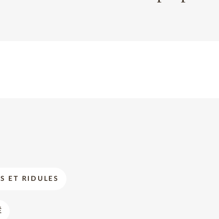
S ET RIDULES
É