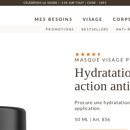
CÉLÉBRONS LA SUISSE | -15% SUR TOUT | CODE : 1891
MES BESOINS
VISAGE
CORP
PROMOTIONS
BESTSELLERS
ANTI-
MASQUE VISAGE 
Hydratatio
action ant
Procure une hydratation
application.
50 ML |
Art.
856