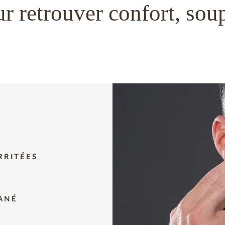
r retrouver confort, soup
RRITÉES
TANÉ