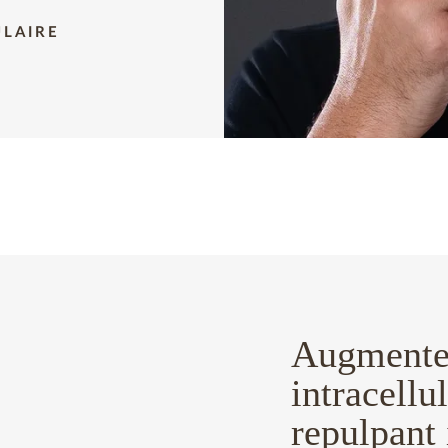
ULAIRE
Augmente 
intracellu
repulpant