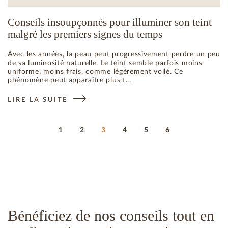
Conseils insoupçonnés pour illuminer son teint
malgré les premiers signes du temps
Avec les années, la peau peut progressivement perdre un peu
de sa luminosité naturelle. Le teint semble parfois moins
uniforme, moins frais, comme légèrement voilé. Ce
phénomène peut apparaître plus t...
LIRE LA SUITE
: CONSEILS INSOUPÇONNÉS POUR ILLUMINER SON TEINT M
1
2
3
4
5
6
Bénéficiez de nos conseils tout en