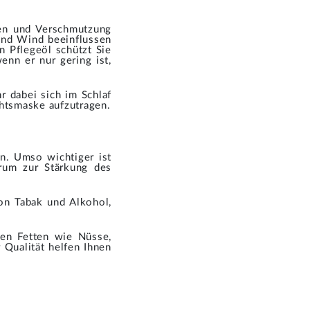
len und Verschmutzung
 und Wind beeinflussen
 Pflegeöl schützt Sie
nn er nur gering ist,
r dabei sich im Schlaf
chtsmaske aufzutragen.
en. Umso wichtiger ist
erum zur Stärkung des
on Tabak und Alkohol,
den Fetten wie Nüsse,
Qualität helfen Ihnen