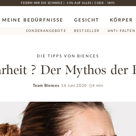
FEIERN WIR DIE SCHWEIZ | -15% AUF ALLES | CODE : 1891
MEINE BEDÜRFNISSE
GESICHT
KÖRPER
SONDERANGEBOTE
BESTSELLER
ANTI-FALTEN
DIE TIPPS VON BIENCES
rheit ? Der Mythos der Fa
Team Biences
16 Juni 2020
4 min