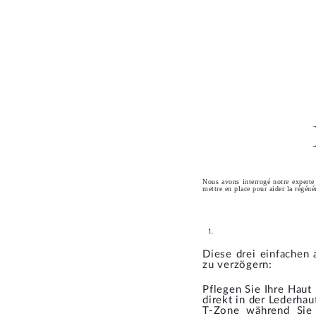
Nous avons interrogé notre experte 
mettre en place pour aider la régénér
Diese drei einfachen 
zu verzögern:
Pflegen Sie Ihre Haut
direkt in der Lederha
T-Zone während Sie 