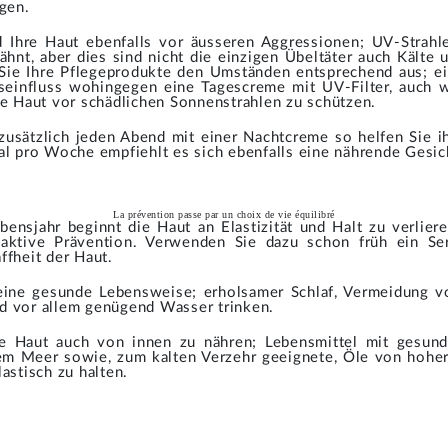
egen.
d Ihre Haut ebenfalls vor äusseren Aggressionen; UV-Strah
ähnt, aber dies sind nicht die einzigen Übeltäter auch Kälte
Sie Ihre Pflegeprodukte den Umständen entsprechend aus; ein
seinfluss wohingegen eine Tagescreme mit UV-Filter, auch we
re Haut vor schädlichen Sonnenstrahlen zu schützen.
zusätzlich jeden Abend mit einer Nachtcreme so helfen Sie ih
al pro Woche empfiehlt es sich ebenfalls eine nährende Gesi
La prévention passe par un choix de vie équilibré
ensjahr beginnt die Haut an Elastizität und Halt zu verlier
 aktive Prävention. Verwenden Sie dazu schon früh ein S
ffheit der Haut.
 eine gesunde Lebensweise; erholsamer Schlaf, Vermeidung v
d vor allem genügend Wasser trinken.
e Haut auch von innen zu nähren; Lebensmittel mit gesun
em Meer sowie, zum kalten Verzehr geeignete, Öle von hoher 
astisch zu halten.