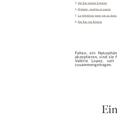
Der Rat unserer Expertin
Hydrater, protéger et nourrir
La prévention passe par un choix 
Der Rat von Biences
Falten, ein Naturph
akzeptieren, sind sie
Valérie Lopez, seit
zusammengetragen.
Ei