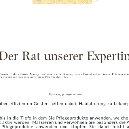
Der Rat unserer Experti
beauté, Sylvia Gasser Marmy, co-fondatrice de Biences, conseillère et esthéticienne. Elle révèle 
ation des cellules et retarder ainsi l’arrivée des rides.
Hydrater, protéger et nourrir
aber effizienten Gesten helfen dabei, Hautalterung zu bekäm
 bis in die Tiefe in dem Sie Pflegeprodukte anwenden, welche
ut aktiv werden. Massieren und verwöhnen Sie besonders die
Pflegeprodukte anwenden und klopfen Sie dabei leicht 