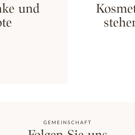
nke und
Kosmet
te
stehe
GEMEINSCHAFT