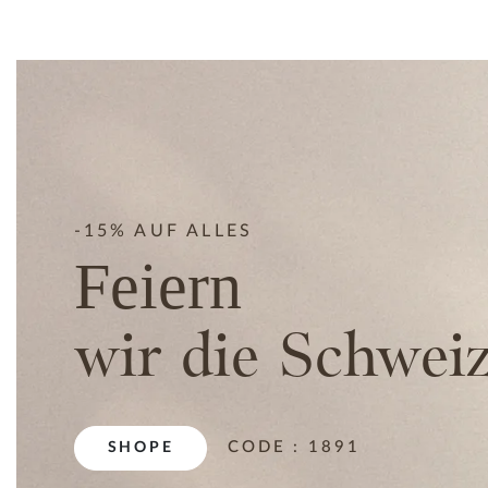
-15% AUF ALLES
Feiern
wir die Schweiz
CODE : 1891
SHOPE