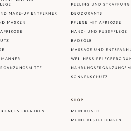
EITSSPENDENDE
FLEGE
PEELING UND STRAFFUNG
UND MAKE-UP ENTFERNER
DEODORANTS
UND MASKEN
PFLEGE MIT APRIKOSE
 APRIKOSE
HAND- UND FUSSPFLEGE
UTZ
BADEÖLE
GE
MASSAGE UND ENTSPANN
R MÄNNER
WELLNESS-PFLEGEPRODU
RGÄNZUNGSMITTEL
NAHRUNGSERGÄNZUNGSM
SONNENSCHUTZ
SHOP
 BIENCES ERFAHREN
MEIN KONTO
MEINE BESTELLUNGEN