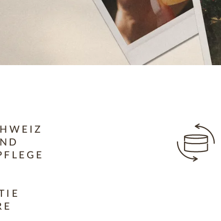
CHWEIZ
UND
PFLEGE
TIE
RE