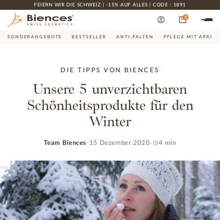
FEIERN WIR DIE SCHWEIZ | -15% AUF ALLES | CODE : 1891
0
SONDERANGEBOTE
BESTSELLER
ANTI-FALTEN
PFLEGE MIT APRIK
DIE TIPPS VON BIENCES
Unsere 5 unverzichtbaren
Schönheitsprodukte für den
Winter
Team Biences
15 Dezember 2020
4 min