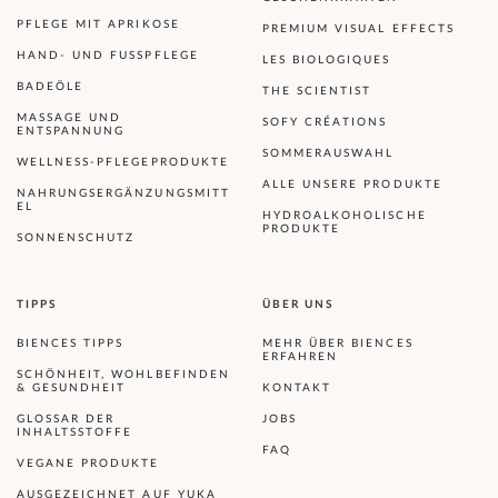
PFLEGE MIT APRIKOSE
PREMIUM VISUAL EFFECTS
HAND- UND FUSSPFLEGE
LES BIOLOGIQUES
BADEÖLE
THE SCIENTIST
MASSAGE UND
SOFY CRÉATIONS
ENTSPANNUNG
SOMMERAUSWAHL
WELLNESS-PFLEGEPRODUKTE
ALLE UNSERE PRODUKTE
NAHRUNGSERGÄNZUNGSMITT
EL
HYDROALKOHOLISCHE
PRODUKTE
SONNENSCHUTZ
TIPPS
ÜBER UNS
BIENCES TIPPS
MEHR ÜBER BIENCES
ERFAHREN
SCHÖNHEIT, WOHLBEFINDEN
& GESUNDHEIT
KONTAKT
GLOSSAR DER
JOBS
INHALTSSTOFFE
FAQ
VEGANE PRODUKTE
AUSGEZEICHNET AUF YUKA