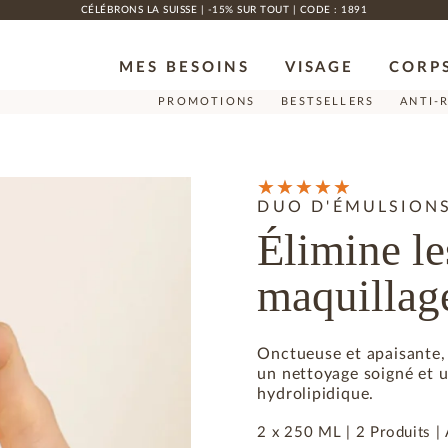
CÉLÉBRONS LA SUISSE | -15% SUR TOUT | CODE : 1891
MES BESOINS
VISAGE
CORP
PROMOTIONS
BESTSELLERS
ANTI-
DUO D'ÉMULSIONS
Élimine le
maquillag
Onctueuse et apaisante,
un nettoyage soigné et u
hydrolipidique.
2 x 250 ML |
2 Produits
|