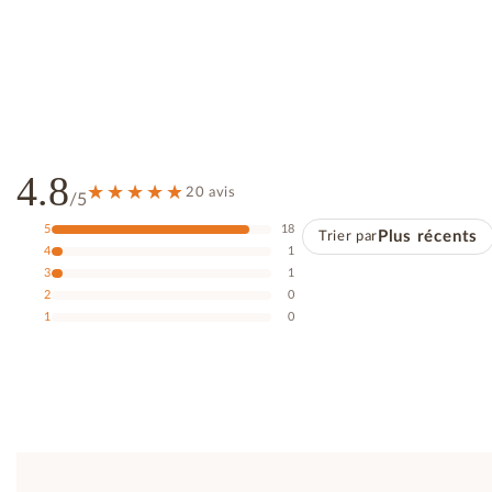
4.8
20 avis
/5
5
18
Trier par
Plus récents
4
1
3
1
2
0
1
0