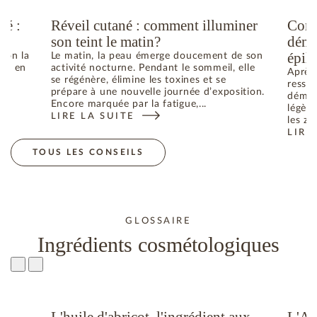
té :
Réveil cutané : comment illuminer
Comm
son teint le matin?
déma
épila
elon la
Le matin, la peau émerge doucement de son
he ; en
activité nocturne. Pendant le sommeil, elle
Après 
se régénère, élimine les toxines et se
ressen
prépare à une nouvelle journée d’exposition.
déman
Encore marquée par la fatigue,...
légère
LIRE LA SUITE
N ÉTÉ : COMMENT RETROUVER L’ÉQUILIBRE
: RÉVEIL CUTANÉ : COMMENT ILLUMINER SON TEIN
les zo
LIRE
: CO
TOUS LES CONSEILS
GLOSSAIRE
Ingrédients cosmétologiques