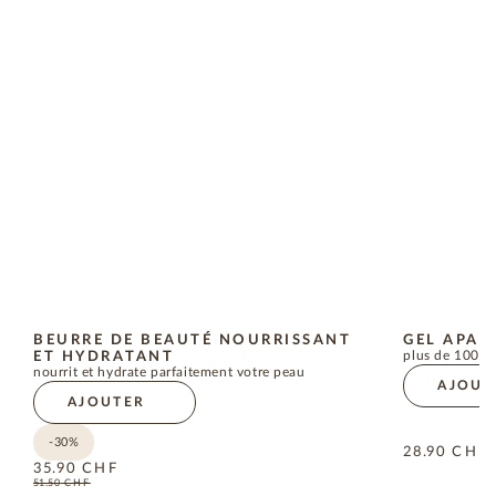
BEURRE DE BEAUTÉ NOURRISSANT
GEL APAI
ET HYDRATANT
plus de 100 s
nourrit et hydrate parfaitement votre peau
AJOUT
AJOUTER
-30%
28.90
CHF
35.90
CHF
51.50
CHF