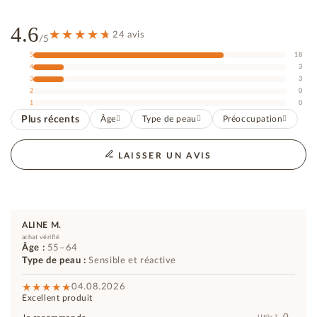
4.6
24 avis
/5
5
18
4
3
3
3
2
0
1
0
Plus récents
Âge
Type de peau
Préoccupation
LAISSER UN AVIS
ALINE M.
achat vérifié
Âge :
55–64
Type de peau :
Sensible et réactive
04.08.2026
Excellent produit