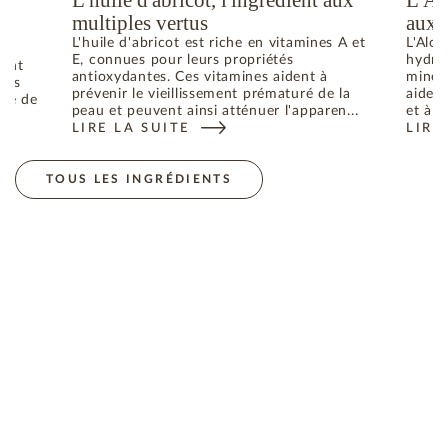
L'huile d'abricot, l'ingrédient aux
L'Al
u
multiples vertus
aux 
L'huile d'abricot est riche en vitamines A et
L'Aloe
E, connues pour leurs propriétés
hydrat
dant
antioxydantes. Ces vitamines aident à
minéra
bres
prévenir le vieillissement prématuré de la
aident
uré de
peau et peuvent ainsi atténuer l'apparen...
et à p
LIRE LA SUITE
LIRE
: L'HUILE D'ABRICOT, L'INGRÉDIENT AUX MULTIPL
: L'
ES RADICAUX LIBRES RESPONSABLES DU VIEILLISSEMENT DE 
TOUS LES INGRÉDIENTS