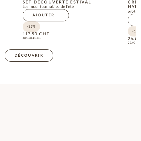
SET DÉCOUVERTE ESTIVAL
CRÈM
Les incontournables de l'été
HYPO
protect
AJOUTER
A
-35%
-10%
117.50
CHF
181.20
CHF
26.90
29.90
C
DÉCOUVRIR