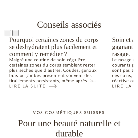
Conseils associés
Pourquoi certaines zones du corps
Soin et a
se déshydratent plus facilement et
gagnant ap
comment y remédier ?
rasage.
Malgré une routine de soin régulière,
Le rasage et
certaines zones du corps semblent rester
courants pou
plus sèches que d’autres. Coudes, genoux,
sont pas to
bras ou jambes présentent souvent des
ces soins, l
tiraillements persistants, même après l’a...
réactive ou 
LIRE LA SUITE
LIRE LA S
VOS COSMÉTIQUES SUISSES
Pour une beauté naturelle et
durable