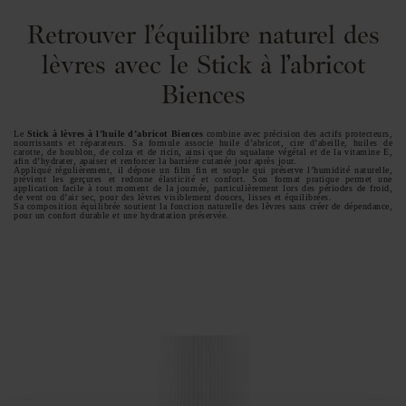
Retrouver l’équilibre naturel des
lèvres avec le Stick à l’abricot
Biences
Le
Stick à lèvres à l’huile d’abricot Biences
combine avec précision des actifs protecteurs,
nourrissants et réparateurs. Sa formule associe huile d’abricot, cire d’abeille, huiles de
carotte, de houblon, de colza et de ricin, ainsi que du squalane végétal et de la vitamine E,
afin d’hydrater, apaiser et renforcer la barrière cutanée jour après jour.
Appliqué régulièrement, il dépose un film fin et souple qui préserve l’humidité naturelle,
prévient les gerçures et redonne élasticité et confort. Son format pratique permet une
application facile à tout moment de la journée, particulièrement lors des périodes de froid,
de vent ou d’air sec, pour des lèvres visiblement douces, lisses et équilibrées.
Sa composition équilibrée soutient la fonction naturelle des lèvres sans créer de dépendance,
pour un confort durable et une hydratation préservée.