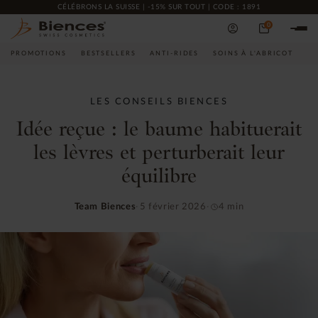
CÉLÉBRONS LA SUISSE | -15% SUR TOUT | CODE : 1891
0
PROMOTIONS
BESTSELLERS
ANTI-RIDES
SOINS À L'ABRICOT
CO
LES CONSEILS BIENCES
Idée reçue : le baume habituerait
les lèvres et perturberait leur
équilibre
Team Biences
5 février 2026
4 min