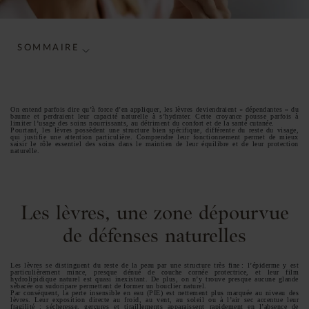
SOMMAIRE
On entend parfois dire qu’à force d’en appliquer, les lèvres deviendraient « dépendantes » du
baume et perdraient leur capacité naturelle à s’hydrater. Cette croyance pousse parfois à
limiter l’usage des soins nourrissants, au détriment du confort et de la santé cutanée.
Pourtant, les lèvres possèdent une structure bien spécifique, différente du reste du visage,
qui justifie une attention particulière. Comprendre leur fonctionnement permet de mieux
saisir le rôle essentiel des soins dans le maintien de leur équilibre et de leur protection
naturelle.
Les lèvres, une zone dépourvue
de défenses naturelles
Les lèvres se distinguent du reste de la peau par une structure très fine : l’épiderme y est
particulièrement mince, presque dénué de couche cornée protectrice, et leur film
hydrolipidique naturel est quasi inexistant. De plus, on n’y trouve presque aucune glande
sébacée ou sudoripare permettant de former un bouclier naturel.
Par conséquent, la perte insensible en eau (PIE) est nettement plus marquée au niveau des
lèvres. Leur exposition directe au froid, au vent, au soleil ou à l’air sec accentue leur
fragilité : sécheresse, gerçures et tiraillements apparaissent rapidement en l’absence de