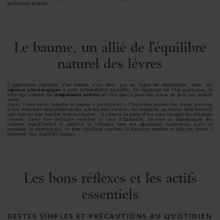
protection adaptée.
Le baume, un allié de l’équilibre
naturel des lèvres
L’application régulière d’un baume n’est donc pas un signe de dépendance, mais une
réponse physiologique
à cette vulnérabilité naturelle. En apportant un film protecteur, le
soin agit comme un
complément externe
au rôle que la peau des lèvres ne peut pas assurer
seule.
Ainsi, l’idée selon laquelle le baume « perturberait » l’équilibre naturel des lèvres provient
d’une mauvaise interprétation des mécanismes cutanés. Au contraire, un baume bien formulé
agit comme une barrière semi-occlusive : il ralentit la perte d’eau sans bloquer les échanges
cutanés. Cette fine pellicule stabilise le taux d’humidité, favorise la régénération des
cellules superficielles et renforce la tolérance face aux agressions extérieures. Loin de
perturber la physiologie, ce film lipidique soutient la fonction barrière et aide les lèvres à
retrouver leur équilibre naturel.
Les bons réflexes et les actifs
essentiels
GESTES SIMPLES ET PRÉCAUTIONS AU QUOTIDIEN