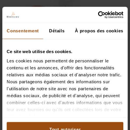
Consentement
Détails
À propos des cookies
Ce site web utilise des cookies.
Les cookies nous permettent de personnaliser le
contenu et les annonces, d'offrir des fonctionnalités
relatives aux médias sociaux et d'analyser notre trafic.
Nous partageons également des informations sur
STICK À LÈVRES À L'HUILE D'ABRICOT
l'utilisation de notre site avec nos partenaires de
protège et hydrate vos lèvres
médias sociaux, de publicité et d'analyse, qui peuvent
combiner celles-ci avec d'autres informations que vous
Idéal en cas de lèvres irritées, sèches ou gercées, le stick à lèvres
leur avez fournies ou qu'ils ont collectées lors de votre
Biences protège et hydrate.
utilisation de leurs services.
DÉCOUVRIR
AJOUTER
Tout autoriser