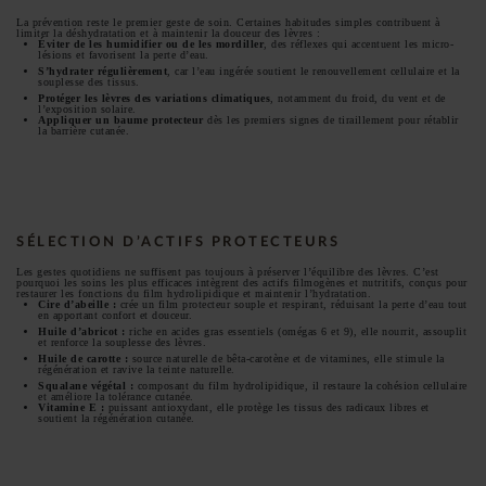
La prévention reste le premier geste de soin. Certaines habitudes simples contribuent à
limiter la déshydratation et à maintenir la douceur des lèvres :
Éviter de les humidifier ou de les mordiller
, des réflexes qui accentuent les micro-
lésions et favorisent la perte d’eau.
S’hydrater régulièrement
, car l’eau ingérée soutient le renouvellement cellulaire et la
souplesse des tissus.
Protéger les lèvres des variations climatiques
, notamment du froid, du vent et de
l’exposition solaire.
Appliquer un baume protecteur
dès les premiers signes de tiraillement pour rétablir
la barrière cutanée.
SÉLECTION D’ACTIFS PROTECTEURS
Les gestes quotidiens ne suffisent pas toujours à préserver l’équilibre des lèvres. C’est
pourquoi les soins les plus efficaces intègrent des actifs filmogènes et nutritifs, conçus pour
restaurer les fonctions du film hydrolipidique et maintenir l’hydratation.
Cire d’abeille :
crée un film protecteur souple et respirant, réduisant la perte d’eau tout
en apportant confort et douceur.
Huile d’abricot :
riche en acides gras essentiels (omégas 6 et 9), elle nourrit, assouplit
et renforce la souplesse des lèvres.
Huile de carotte :
source naturelle de bêta-carotène et de vitamines, elle stimule la
régénération et ravive la teinte naturelle.
Squalane végétal :
composant du film hydrolipidique, il restaure la cohésion cellulaire
et améliore la tolérance cutanée.
Vitamine E :
puissant antioxydant, elle protège les tissus des radicaux libres et
soutient la régénération cutanée.