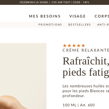
CÉLÉBRONS LA SUISSE | -15% SUR TOUT | CODE : 1891
MES BESOINS
VISAGE
CORP
PROMOTIONS
BESTSELLERS
ANTI-
CRÈME RELAXANTE
Rafraîchit,
pieds fati
Les nombreuses huiles es
pour les pieds Biences r
profondeur.
100 ML |
Art.
600