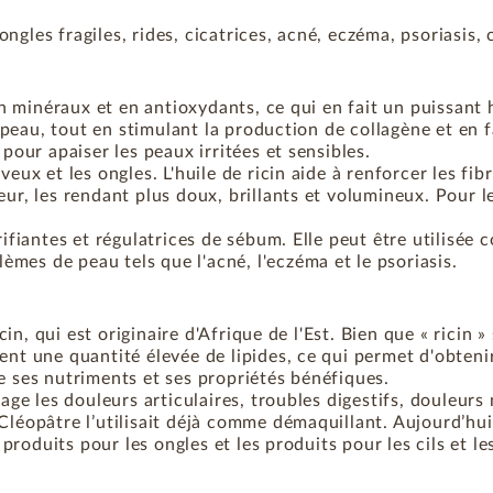
ngles fragiles, rides, cicatrices, acné, eczéma, psoriasis,
 en minéraux et en antioxydants, ce qui en fait un puissant 
a peau, tout en stimulant la production de collagène et en fa
 pour apaiser les peaux irritées et sensibles.
eux et les ongles. L'huile de ricin aide à renforcer les fib
r, les rendant plus doux, brillants et volumineux. Pour les 
rifiantes et régulatrices de sébum. Elle peut être utilisée 
mes de peau tels que l'acné, l'eczéma et le psoriasis.
cin, qui est originaire d'Afrique de l'Est. Bien que « ricin »
ent une quantité élevée de lipides, ce qui permet d'obteni
e ses nutriments et ses propriétés bénéfiques.
ulage les douleurs articulaires, troubles digestifs, douleu
léopâtre l’utilisait déjà comme démaquillant. Aujourd’hui, 
s produits pour les ongles et les produits pour les cils et 