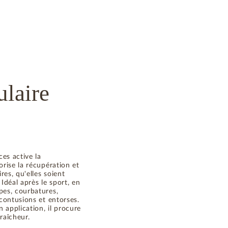
ulaire
ces active la
orise la récupération et
res, qu'elles soient
Idéal après le sport, en
pes, courbatures,
 contusions et entorses.
application, il procure
raîcheur.