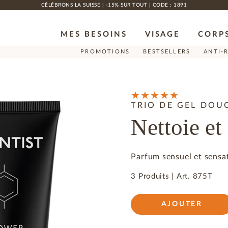
CÉLÉBRONS LA SUISSE | -15% SUR TOUT | CODE : 1891
MES BESOINS
VISAGE
CORP
PROMOTIONS
BESTSELLERS
ANTI-
TRIO DE GEL DO
Nettoie et 
Parfum sensuel et sensat
3 Produits
|
Art.
875T
AJOUTER