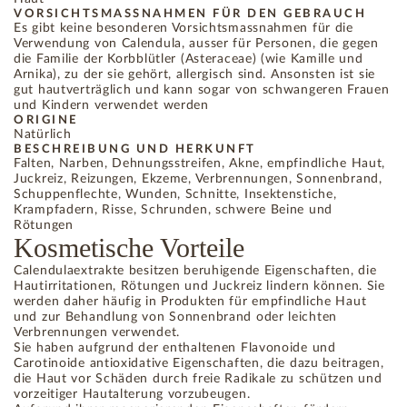
VORSICHTSMASSNAHMEN FÜR DEN GEBRAUCH
Es gibt keine besonderen Vorsichtsmassnahmen für die
Verwendung von Calendula, ausser für Personen, die gegen
die Familie der Korbblütler (Asteraceae) (wie Kamille und
Arnika), zu der sie gehört, allergisch sind. Ansonsten ist sie
gut hautverträglich und kann sogar von schwangeren Frauen
und Kindern verwendet werden
ORIGINE
Natürlich
BESCHREIBUNG UND HERKUNFT
Falten, Narben, Dehnungsstreifen, Akne, empfindliche Haut,
Juckreiz, Reizungen, Ekzeme, Verbrennungen, Sonnenbrand,
Schuppenflechte, Wunden, Schnitte, Insektenstiche,
Krampfadern, Risse, Schrunden, schwere Beine und
Rötungen
Kosmetische Vorteile
Calendulaextrakte besitzen beruhigende Eigenschaften, die
Hautirritationen, Rötungen und Juckreiz lindern können. Sie
werden daher häufig in Produkten für empfindliche Haut
und zur Behandlung von Sonnenbrand oder leichten
Verbrennungen verwendet.
Sie haben aufgrund der enthaltenen Flavonoide und
Carotinoide antioxidative Eigenschaften, die dazu beitragen,
die Haut vor Schäden durch freie Radikale zu schützen und
vorzeitiger Hautalterung vorzubeugen.