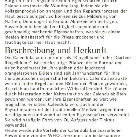
Aufgrund ihrer regenerierenden Eigenschaften fördern
Calendulaextrakte die Wundheilung, indem sie die
Kollagenproduktion anregen und den Reparaturprozess der
Haut beschleunigen. So können sie zur Milderung von
Narben, Dehnungsstreifen und Aknezeichen beitragen.
Ausserdem haben sie feuchtigkeitsspendende und
geschmeidig machende Eigenschaften, was sie zu einem
idealen Inhaltsstoff für die Pflege trockener und
feuchtigkeitsarmer Haut macht.
Beschreibung und Herkunft
Die Calendula, auch bekannt als "Ringelblume" oder "Garten-
Ringelblume", ist eine krautige Pflanze, die in Europa und
Asien beheimatet ist. Ihre gelben oder leuchtend
orangefarbenen Blüten sind seit Jahrhunderten für ihre
therapeutischen Eigenschaften bekannt. Calendulaextrakte
werden in der Regel aus den Blüten der Pflanze gewonnen,
die reich an hautfreundlichen Wirkstoffen sind. Sie können
durch Mazeration oder Kaltextraktion der Calendulablüten
gewonnen werden, um ihre Eigenschaften so weit wie
möglich zu erhalten. Calendula wird auch in der
Phytotherapie und der traditionellen Medizin wegen ihrer
beruhigenden und wundheilenden Eigenschaften verwendet.
Sie wird häufig in Form von Öl, Aufguss oder Tinktur
verwendet.
Heute werden die Vorteile der Calendula bei äusserlicher
Anwendung von der WHO anerkannt, um insbesondere