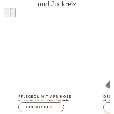
und Juckreiz
PFLEGEÖL MIT APRIKOSE
DEO
ein Konzentrat mit vielen Tugenden
ein sic
HINZUFÜGEN
H