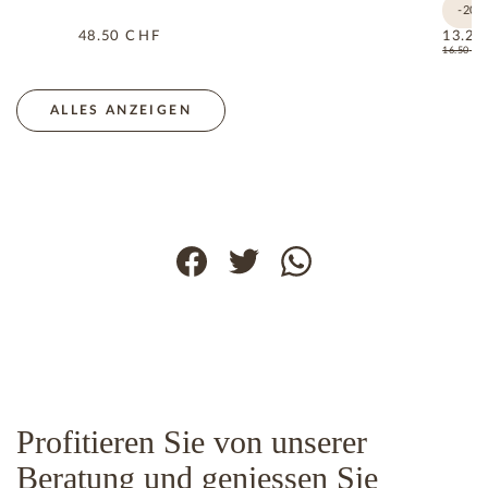
-20%
48.50
CHF
13.20
16.50
C
ALLES ANZEIGEN
Profitieren Sie von unserer
Beratung und geniessen Sie