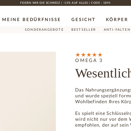
FEIERN WIR DIE SCHWEIZ | -15% AUF ALLES | CODE : 1891
MEINE BEDÜRFNISSE
GESICHT
KÖRPER
SONDERANGEBOTE
BESTSELLER
ANTI-FALTEN
OMEGA 3
Wesentlic
Das Nahrungsergänzungs
und wurde speziell form
Wohlbefinden Ihres Körp
Es spielt eine Schlüssel
wird nicht nur vor dem 
empfohlen, der auf sein