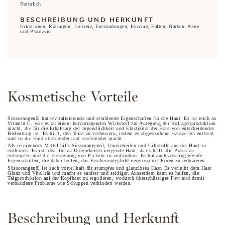
Natürlich
BESCHREIBUNG UND HERKUNFT
Irritationen, Rötungen, Juckreiz, Entzündungen, Ekzeme, Falten, Narben, Akne
und Psoriasis
Kosmetische Vorteile
Süssorangenöl hat revitalisierende und strahlende Eigenschaften für die Haut. Es ist reich an
Vitamin C, was es zu einem hervorragenden Wirkstoff zur Anregung der Kollagenproduktion
macht, die für die Erhaltung der Jugendlichkeit und Elastizität der Haut von entscheidender
Bedeutung ist. Es hilft, den Teint zu verbessern, indem es abgestorbene Hautzellen entfernt
und so die Haut strahlender und leuchtender macht.
Als reinigendes Mittel hilft Süssorangenöl, Unreinheiten und Giftstoffe aus der Haut zu
entfernen. Es ist ideal für zu Unreinheiten neigende Haut, da es hilft, die Poren zu
entstopfen und die Entstehung von Pickeln zu verhindern. Es hat auch adstringierende
Eigenschaften, die dabei helfen, das Erscheinungsbild vergrösserter Poren zu reduzieren.
Süssorangenöl ist auch vorteilhaft für stumpfes und glanzloses Haar. Es verleiht dem Haar
Glanz und Vitalität und macht es sanfter und seidiger. Ausserdem kann es helfen, die
Talgproduktion auf der Kopfhaut zu regulieren, wodurch überschüssiges Fett und damit
verbundene Probleme wie Schuppen verhindert werden.
Beschreibung und Herkunft