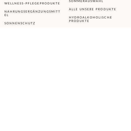
SOMMERAUSWAHL
WELLNESS-PFLEGEPRODUKTE
ALLE UNSERE PRODUKTE
NAHRUNGSERGÄNZUNGSMITT
EL
HYDROALKOHOLISCHE
PRODUKTE
SONNENSCHUTZ
TIPPS
ÜBER UNS
BIENCES TIPPS
MEHR ÜBER BIENCES
ERFAHREN
SCHÖNHEIT, WOHLBEFINDEN
& GESUNDHEIT
KONTAKT
GLOSSAR DER
JOBS
INHALTSSTOFFE
FAQ
VEGANE PRODUKTE
AUSGEZEICHNET AUF YUKA
HYPOALLERGENE PRODUKTE
SHOP
BIENCES SWISS COSMETICS
Rte de Chésalles 21
MEIN KONTO
1723 Marly