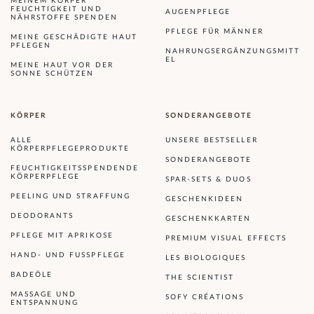
MEINEM KÖRPER
FEUCHTIGKEIT UND
AUGENPFLEGE
NÄHRSTOFFE SPENDEN
PFLEGE FÜR MÄNNER
MEINE GESCHÄDIGTE HAUT
PFLEGEN
NAHRUNGSERGÄNZUNGSMITT
EL
MEINE HAUT VOR DER
SONNE SCHÜTZEN
KÖRPER
SONDERANGEBOTE
ALLE
UNSERE BESTSELLER
KÖRPERPFLEGEPRODUKTE
SONDERANGEBOTE
FEUCHTIGKEITSSPENDENDE
KÖRPERPFLEGE
SPAR-SETS & DUOS
PEELING UND STRAFFUNG
GESCHENKIDEEN
DEODORANTS
GESCHENKKARTEN
PFLEGE MIT APRIKOSE
PREMIUM VISUAL EFFECTS
HAND- UND FUSSPFLEGE
LES BIOLOGIQUES
BADEÖLE
THE SCIENTIST
MASSAGE UND
SOFY CRÉATIONS
ENTSPANNUNG