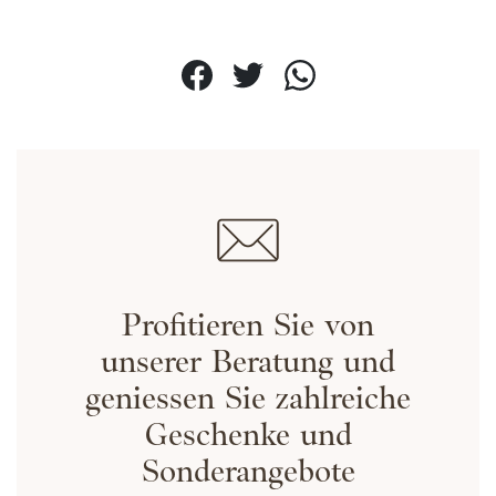
relatives aux médias sociaux et d'analyser notre trafic.
Nous partageons également des informations sur
l'utilisation de notre site avec nos partenaires de
médias sociaux, de publicité et d'analyse, qui peuvent
combiner celles-ci avec d'autres informations que vous
leur avez fournies ou qu'ils ont collectées lors de votre
utilisation de leurs services.
Tout autoriser
Personnaliser
Profitieren Sie von
unserer Beratung und
geniessen Sie zahlreiche
Geschenke und
Sonderangebote