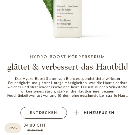
HYDRO-BOOST KÖRPERSERUM
glättet & verbessert das Hautbild
Das Hydro-Boost Serum von Biences spendet tiefenwirksam
Feuchtigkeit und glättet Unregelmässigkeiten, was die Haut sichtbar
weicher und strahlender erscheinen lässt. Die natürlichen Wirkstoffe
wirken synergetisch, stärken die Hautbarriere, beugen
Consentement
Détails
À propos des cookies
Feuchtigkeitsverlust vor und fördern eine geschmeidige, straffe Haut.
ENTDECKEN
HINZUFÜGEN
Ce site web utilise des cookies.
Les cookies nous permettent de personnaliser le
34.80
CHF
-35%
53.50
CHF
contenu et les annonces, d'offrir des fonctionnalités