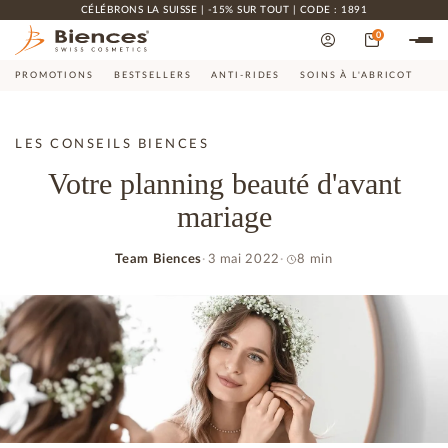
CÉLÉBRONS LA SUISSE | -15% SUR TOUT | CODE : 1891
0
PROMOTIONS
BESTSELLERS
ANTI-RIDES
SOINS À L'ABRICOT
CO
LES CONSEILS BIENCES
Votre planning beauté d'avant
mariage
Team Biences
3 mai 2022
8 min