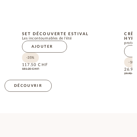
SET DÉCOUVERTE ESTIVAL
CRÈM
Les incontournables de l'été
HYPO
protect
AJOUTER
A
-35%
-10%
117.50
CHF
181.20
CHF
26.90
29.90
C
DÉCOUVRIR