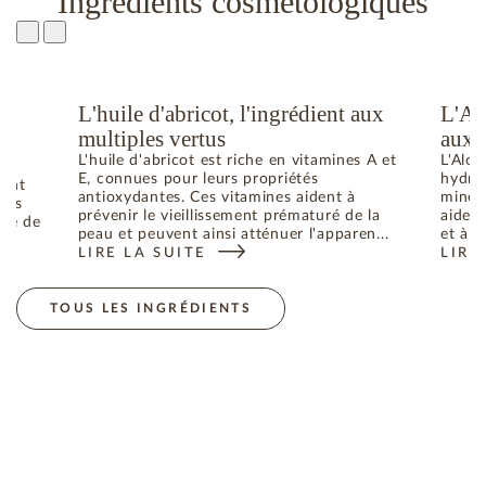
Ingrédients cosmétologiques
L'huile d'abricot, l'ingrédient aux
L'Al
u
multiples vertus
aux 
L'huile d'abricot est riche en vitamines A et
L'Aloe
E, connues pour leurs propriétés
hydrat
dant
antioxydantes. Ces vitamines aident à
minéra
bres
prévenir le vieillissement prématuré de la
aident
uré de
peau et peuvent ainsi atténuer l'apparen...
et à p
LIRE LA SUITE
LIRE
: L'HUILE D'ABRICOT, L'INGRÉDIENT AUX MULTIPL
: L'
ES RADICAUX LIBRES RESPONSABLES DU VIEILLISSEMENT DE 
TOUS LES INGRÉDIENTS