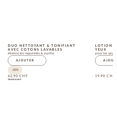
DUO NETTOYANT & TONIFIANT
LOTION D
AVEC COTONS LAVABLES
YEUX
élimine les impuretés & purifie
pour les yeux 
AJOUTER
AJOUT
-20%
62.90
CHF
19.90
CHF
78.90
CHF