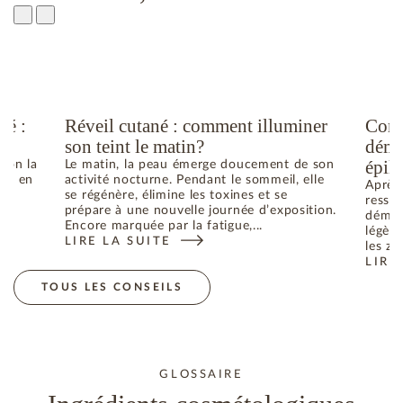
té :
Réveil cutané : comment illuminer
Comm
son teint le matin?
déma
épila
elon la
Le matin, la peau émerge doucement de son
he ; en
activité nocturne. Pendant le sommeil, elle
Après 
se régénère, élimine les toxines et se
ressen
prépare à une nouvelle journée d’exposition.
déman
Encore marquée par la fatigue,...
légère
LIRE LA SUITE
N ÉTÉ : COMMENT RETROUVER L’ÉQUILIBRE
: RÉVEIL CUTANÉ : COMMENT ILLUMINER SON TEIN
les zo
LIRE
: CO
TOUS LES CONSEILS
GLOSSAIRE