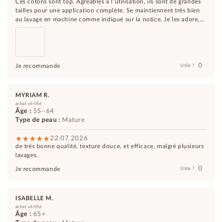
Ces cotons sont top. Agréables à l’utilisation, ils sont de grandes
tailles pour une application complète. Se maintiennent très bien
au lavage en machine comme indiqué sur la notice. Je les adore,
j’en avais même recommandé.
0
Je recommande
Utile ?
MYRIAM R.
achat vérifié
Âge :
55–64
Type de peau :
Mature
22.07.2026
de très bonne qualité, texture douce, et efficace, malgré plusieurs
lavages.
0
Je recommande
Utile ?
ISABELLE M.
achat vérifié
Âge :
65+