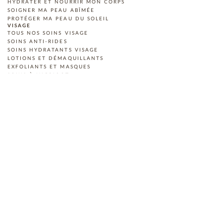
HYDRATER ET NOURRIR MON CORPS
SOIGNER MA PEAU ABÎMÉE
PROTÉGER MA PEAU DU SOLEIL
VISAGE
TOUS NOS SOINS VISAGE
SOINS ANTI-RIDES
SOINS HYDRATANTS VISAGE
LOTIONS ET DÉMAQUILLANTS
EXFOLIANTS ET MASQUES
SOINS À L'ABRICOT
PROTECTEURS SOLAIRES
SOINS POUR LES YEUX
SOINS POUR HOMME
COMPLÉMENTS ALIMENTAIRES
CORPS
TOUS NOS SOINS CORPS
SOINS HYDRATANTS POUR LE CORPS
EXFOLIANTS ET RAFFERMISSANTS
DÉODORANTS
SOINS À L'ABRICOT
SOINS MAINS ET PIEDS
HUILES DE BAIN
MASSAGE ET DÉTENTE
SOINS WELLNESS
COMPLÉMENTS ALIMENTAIRES
PROTECTEURS SOLAIRES
PROMOTIONS