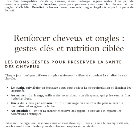
Lorsqu’un déséquilibre s’installe, carence, stress prolongé, régime restrictif ou période
hormonale particulière, la
kératine
, principale protéine constituant les cheveux et les
ongles, s’affaiblit.
Résultat
: cheveux ternes, cassants, ongles fragilisés et parfois perte de
densité.
Renforcer cheveux et ongles :
gestes clés et nutrition ciblée
LES BONS GESTES POUR PRÉSERVER LA SANTÉ
DES CHEVEUX
Chaque jour, quelques réflexes simples renforcent la fibre et stimulent la vitalité du cuir
chevelu.
Le matin
, privilégier un brossage doux pour activer la microcirculation et éliminer les
impuretés.
Au moment du lavage
, utiliser des soins doux, non décapants, qui préservent le film
hydrolipidique.
Une à deux fois par semaine
, offrir un massage du cuir chevelu pour relancer la
circulation et oxygéner le bulbe.
Au quotidien
, limiter la chaleur excessive des appareils coiffants et espacer les
colorations chimiques.
Cette routine régulière, associée à une alimentation équilibrée et à une bonne hydratation,
crée les conditions idéales pour des cheveux souples et résistants.