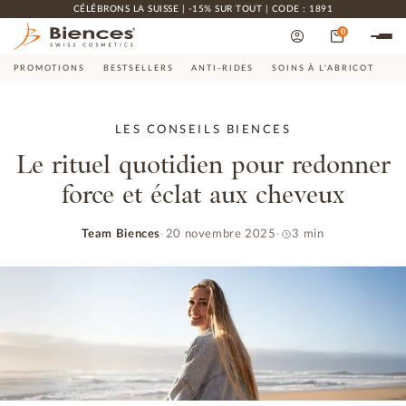
CÉLÉBRONS LA SUISSE | -15% SUR TOUT | CODE : 1891
0
PROMOTIONS
BESTSELLERS
ANTI-RIDES
SOINS À L'ABRICOT
CO
LES CONSEILS BIENCES
Le rituel quotidien pour redonner
force et éclat aux cheveux
Team Biences
20 novembre 2025
3 min