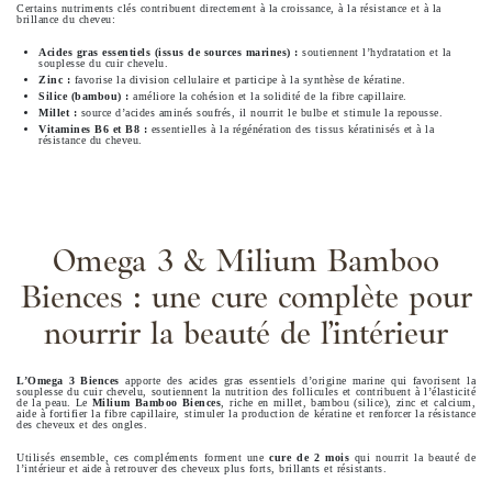
Certains nutriments clés contribuent directement à la croissance, à la résistance et à la
brillance du cheveu:
Acides gras essentiels (issus de sources marines) :
soutiennent l’hydratation et la
souplesse du cuir chevelu.
Zinc :
favorise la division cellulaire et participe à la synthèse de kératine.
Silice (bambou) :
améliore la cohésion et la solidité de la fibre capillaire.
Millet :
source d’acides aminés soufrés, il nourrit le bulbe et stimule la repousse.
Vitamines B6 et B8 :
essentielles à la régénération des tissus kératinisés et à la
résistance du cheveu.
Omega 3 & Milium Bamboo
Biences : une cure complète pour
nourrir la beauté de l’intérieur
L’Omega 3 Biences
apporte des acides gras essentiels d’origine marine qui favorisent la
souplesse du cuir chevelu, soutiennent la nutrition des follicules et contribuent à l’élasticité
de la peau. Le
Milium Bamboo Biences
, riche en millet, bambou (silice), zinc et calcium,
aide à fortifier la fibre capillaire, stimuler la production de kératine et renforcer la résistance
des cheveux et des ongles.
Utilisés ensemble, ces compléments forment une
cure de 2 mois
qui nourrit la beauté de
l’intérieur et aide à retrouver des cheveux plus forts, brillants et résistants.