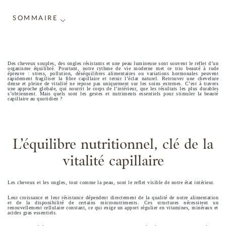
SOMMAIRE
Des cheveux souples, des ongles résistants et une peau lumineuse sont souvent le reflet d’un
organisme équilibré. Pourtant, notre rythme de vie moderne met ce trio beauté à rude
épreuve : stress, pollution, déséquilibres alimentaires ou variations hormonales peuvent
rapidement fragiliser la fibre capillaire et ternir l’éclat naturel. Retrouver une chevelure
dense et pleine de vitalité ne repose pas uniquement sur les soins externes. C’est à travers
une approche globale, qui nourrit le corps de l’intérieur, que les résultats les plus durables
s’obtiennent. Mais quels sont les gestes et nutriments essentiels pour stimuler la beauté
capillaire au quotidien ?
L’équilibre nutritionnel, clé de la
vitalité capillaire
Les cheveux et les ongles, tout comme la peau, sont le reflet visible de notre état intérieur.
Leur croissance et leur résistance dépendent directement de la qualité de notre alimentation
et de la disponibilité de certains micronutriments. Ces structures nécessitent un
renouvellement cellulaire constant, ce qui exige un apport régulier en vitamines, minéraux et
acides gras essentiels.