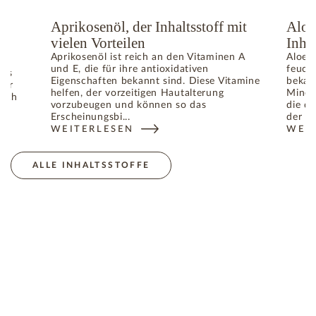
e
Aprikosenöl, der Inhaltsstoff mit
Aloe
vielen Vorteilen
Inhal
Aprikosenöl ist reich an den Vitaminen A
Aloe V
und E, die für ihre antioxidativen
feuch
das
Eigenschaften bekannt sind. Diese Vitamine
bekann
für
helfen, der vorzeitigen Hautalterung
Miner
lich
vorzubeugen und können so das
die da
gen
Erscheinungsbi...
der Ha
WEITERLESEN
WEI
: APRIKOSENÖL, DER INHALTSSTOFF MIT VIELEN V
: AL
DIE HAUTALTERUNG VERANTWORTLICHEN FREIEN RADIKALE
ALLE INHALTSSTOFFE