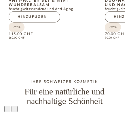
ANTI-FALTEN SET & MINI
DUO-NAC
WUNDERBALSAM
UND NAC
feuchtigkeitsspendend und Anti-Aging
feuchtigkeits
HINZUFÜGEN
HINZU
-29%
-22%
115.00
CHF
70.00
CHF
162.00
CHF
90.00
CHF
IHRE SCHWEIZER KOSMETIK
Für eine natürliche und
nachhaltige Schönheit