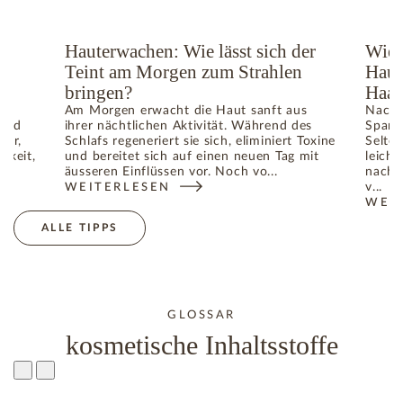
ge
Hauterwachen: Wie lässt sich der
Wie 
Teint am Morgen zum Strahlen
Haut
bringen?
Haar
Am Morgen erwacht die Haut sanft aus
Nach 
 und
ihrer nächtlichen Aktivität. Während des
Spann
ger,
Schlafs regeneriert sie sich, eliminiert Toxine
Selte
gkeit,
und bereitet sich auf einen neuen Tag mit
leicht
äusseren Einflüssen vor. Noch vo...
nach 
v...
WEITERLESEN
TIGE IM SOMMER: WIE DIE HAUT IHR GLEICHGEWICHT WIED
: HAUTERWACHEN: WIE LÄSST SICH DER TEINT A
WEI
: WI
ALLE TIPPS
GLOSSAR
kosmetische Inhaltsstoffe