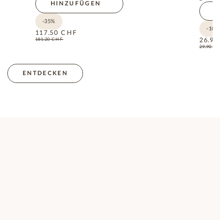
HINZUFÜGEN
H
-35%
-10%
117.50
CHF
181.20
CHF
26.90
29.90
C
ENTDECKEN