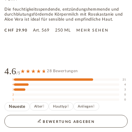
Die feuchtigkeitsspendende, entzündungshemmende und
durchblutungsfördernde Körpermilch mit Rosskastanie und
Aloe Vera ist ideal für sensible und empfindliche Haut.
Art.
569
250 ML
CHF
29.90
MEHR SEHEN
4.6
28 Bewertungen
/5
5
21
4
4
3
3
2
0
1
0
Neueste
Alter
Hauttyp
Anliegen
BEWERTUNG ABGEBEN