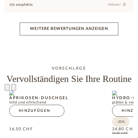
0
Ich empfehle
Hilfreich?
WEITERE BEWERTUNGEN ANZEIGEN
VORSCHLÄGE
Vervollständigen Sie Ihre Routine
APRIKOSEN-DUSCHGEL
HYDRO-B
mild und erfrischend
glättet & verb
HINZUFÜGEN
HINZU
-35%
16.50
CHF
34.80
CHF
53.50
CHF