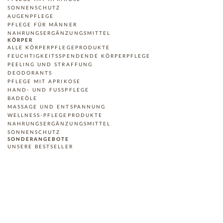
SONNENSCHUTZ
AUGENPFLEGE
PFLEGE FÜR MÄNNER
NAHRUNGSERGÄNZUNGSMITTEL
KÖRPER
ALLE KÖRPERPFLEGEPRODUKTE
FEUCHTIGKEITSSPENDENDE KÖRPERPFLEGE
PEELING UND STRAFFUNG
DEODORANTS
PFLEGE MIT APRIKOSE
HAND- UND FUSSPFLEGE
BADEÖLE
MASSAGE UND ENTSPANNUNG
WELLNESS-PFLEGEPRODUKTE
NAHRUNGSERGÄNZUNGSMITTEL
SONNENSCHUTZ
SONDERANGEBOTE
UNSERE BESTSELLER
SONDERANGEBOTE
SPAR-SETS & DUOS
GESCHENKIDEEN
GESCHENKKARTEN
PREMIUM VISUAL EFFECTS
LES BIOLOGIQUES
THE SCIENTIST
SOFY CRÉATIONS
SOMMERAUSWAHL