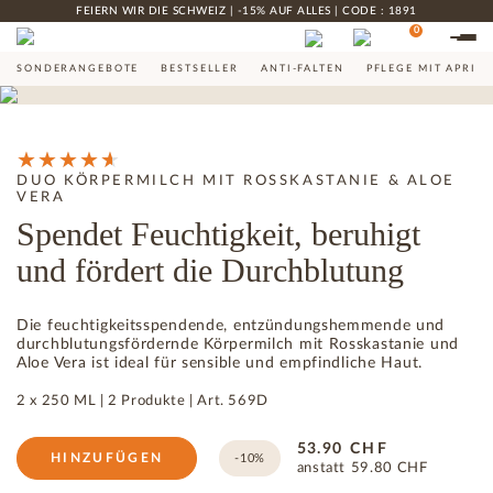
FEIERN WIR DIE SCHWEIZ | -15% AUF ALLES | CODE : 1891
0
SONDERANGEBOTE
BESTSELLER
ANTI-FALTEN
PFLEGE MIT APRIK
DUO KÖRPERMILCH MIT ROSSKASTANIE & ALOE
VERA
Spendet Feuchtigkeit, beruhigt
und fördert die Durchblutung
Die feuchtigkeitsspendende, entzündungshemmende und
durchblutungsfördernde Körpermilch mit Rosskastanie und
Aloe Vera ist ideal für sensible und empfindliche Haut.
2 x 250 ML |
2 Produkte
|
Art.
569D
53.90
CHF
HINZUFÜGEN
-10%
anstatt
59.80
CHF