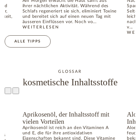
Am Morgen erwacht die Haut sanft aus
Nach 
 und
ihrer nächtlichen Aktivität. Während des
Spann
ger,
Schlafs regeneriert sie sich, eliminiert Toxine
Selte
gkeit,
und bereitet sich auf einen neuen Tag mit
leicht
äusseren Einflüssen vor. Noch vo...
nach 
v...
WEITERLESEN
TIGE IM SOMMER: WIE DIE HAUT IHR GLEICHGEWICHT WIED
: HAUTERWACHEN: WIE LÄSST SICH DER TEINT A
WEI
: WI
ALLE TIPPS
GLOSSAR
kosmetische Inhaltsstoffe
e
Aprikosenöl, der Inhaltsstoff mit
Aloe
vielen Vorteilen
Inhal
Aprikosenöl ist reich an den Vitaminen A
Aloe V
und E, die für ihre antioxidativen
feuch
das
Eigenschaften bekannt sind. Diese Vitamine
bekann