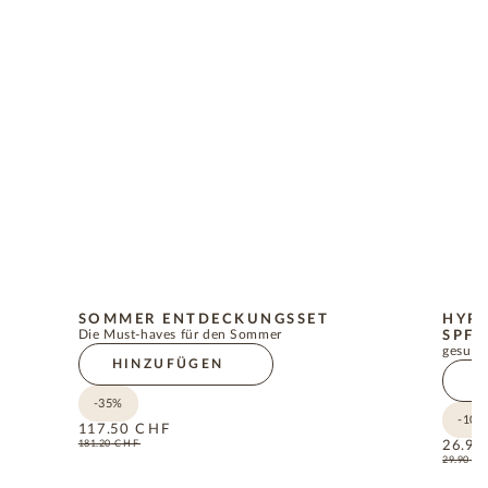
SOMMER ENTDECKUNGSSET
HYP
Die Must-haves für den Sommer
SPF5
gesund
HINZUFÜGEN
H
-35%
-10%
117.50
CHF
181.20
CHF
26.90
29.90
C