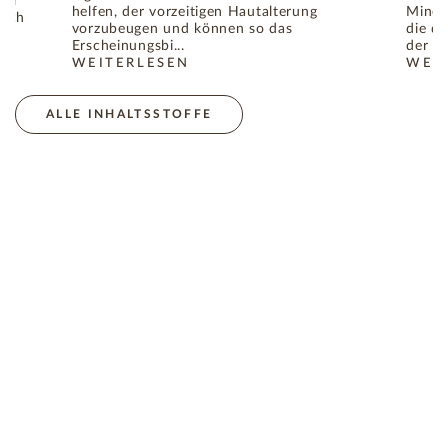
für
helfen, der vorzeitigen Hautalterung
Miner
lich
vorzubeugen und können so das
die da
gen
Erscheinungsbi...
der Ha
WEITERLESEN
WEI
: APRIKOSENÖL, DER INHALTSSTOFF MIT VIELEN V
: AL
DIE HAUTALTERUNG VERANTWORTLICHEN FREIEN RADIKALE
ALLE INHALTSSTOFFE