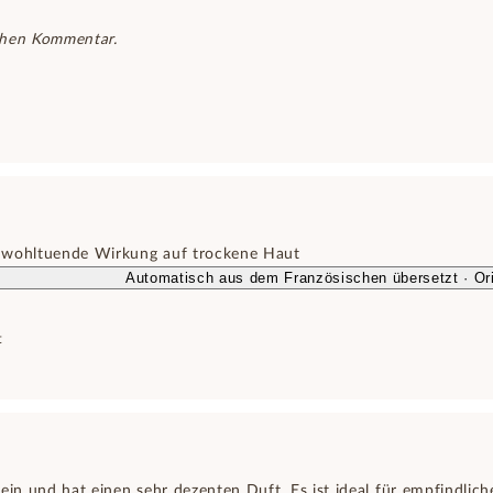
chen Kommentar.
 wohltuende Wirkung auf trockene Haut
Automatisch aus dem Französischen übersetzt · Ori
t
ein und hat einen sehr dezenten Duft. Es ist ideal für empfindlic