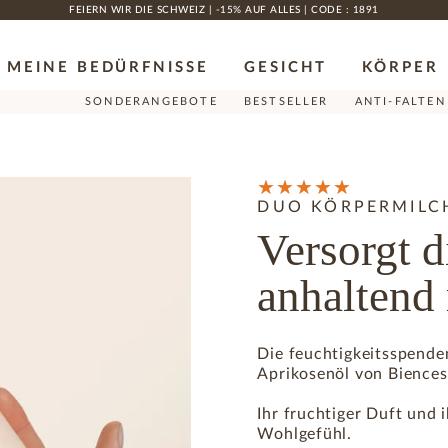
FEIERN WIR DIE SCHWEIZ | -15% AUF ALLES | CODE : 1891
MEINE BEDÜRFNISSE
GESICHT
KÖRPER
SONDERANGEBOTE
BESTSELLER
ANTI-FALTEN
DUO KÖRPERMILC
Versorgt d
anhaltend 
Die feuchtigkeitsspende
Aprikosenöl von Biences 
Ihr fruchtiger Duft und 
Wohlgefühl.