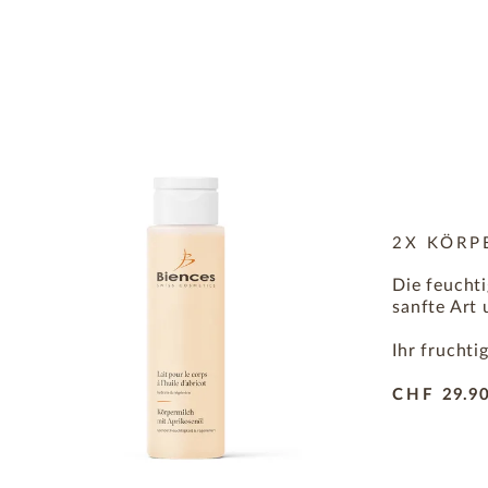
2X KÖRP
Die feucht
sanfte Art
Ihr fruchti
CHF
29.9