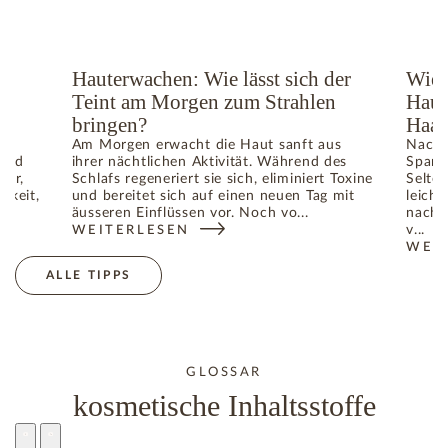
ge
Hauterwachen: Wie lässt sich der
Wie 
Teint am Morgen zum Strahlen
Haut
bringen?
Haar
Am Morgen erwacht die Haut sanft aus
Nach 
 und
ihrer nächtlichen Aktivität. Während des
Spann
ger,
Schlafs regeneriert sie sich, eliminiert Toxine
Selte
gkeit,
und bereitet sich auf einen neuen Tag mit
leicht
äusseren Einflüssen vor. Noch vo...
nach 
v...
WEITERLESEN
TIGE IM SOMMER: WIE DIE HAUT IHR GLEICHGEWICHT WIED
: HAUTERWACHEN: WIE LÄSST SICH DER TEINT A
WEI
: WI
ALLE TIPPS
GLOSSAR
kosmetische Inhaltsstoffe