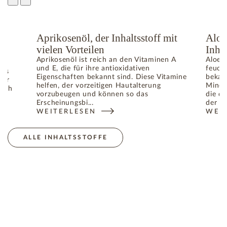
e
Aprikosenöl, der Inhaltsstoff mit
Aloe
vielen Vorteilen
Inhal
Aprikosenöl ist reich an den Vitaminen A
Aloe V
und E, die für ihre antioxidativen
feuch
das
Eigenschaften bekannt sind. Diese Vitamine
bekann
für
helfen, der vorzeitigen Hautalterung
Miner
lich
vorzubeugen und können so das
die da
gen
Erscheinungsbi...
der Ha
WEITERLESEN
WEI
: APRIKOSENÖL, DER INHALTSSTOFF MIT VIELEN V
: AL
DIE HAUTALTERUNG VERANTWORTLICHEN FREIEN RADIKALE
ALLE INHALTSSTOFFE