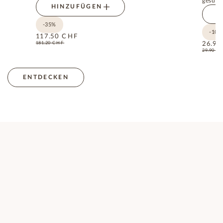
gesund
HINZUFÜGEN
H
-35%
-10%
117.50
CHF
181.20
CHF
26.90
29.90
C
ENTDECKEN