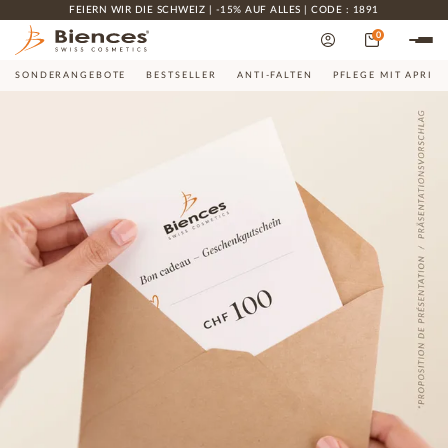
FEIERN WIR DIE SCHWEIZ | -15% AUF ALLES | CODE : 1891
0
SONDERANGEBOTE
BESTSELLER
ANTI-FALTEN
PFLEGE MIT APRIK