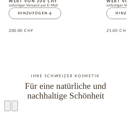
WERT VON 200 CHF
WERT VON
sofortiger Versand per E-Mail
sofortiger Ver
HINZUFÜGEN
HINZU
200.00
CHF
25.00
CHF
IHRE SCHWEIZER KOSMETIK
Für eine natürliche und
nachhaltige Schönheit