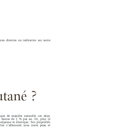
ns directes ou indirectes sur notre
utané ?
ique de manière naturelle ces deux
x baisse de 1 % par an. Or, plus le
pulpeuse et élastique. Ses propriétés
les s’affaissent sous notre peau et