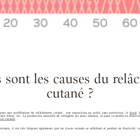
 sont les causes du rel
cutané ?
quer une accélération du relâchement cutané : une exposition au soleil sans protection, le
froid
, 
aux libres, etc. La production naturelle de collagène est ainsi ralentie, la peau va perdre en élastici
sse cutanée
.
rtante, il est très fréquent également que les tissus cutanés se relâchent et perdent en élasticité, s