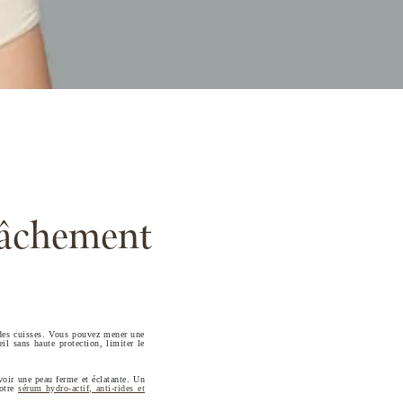
lâchement
 des cuisses. Vous pouvez mener une
il sans haute protection, limiter le
avoir une peau ferme et éclatante. Un
Notre
sérum hydro-actif, anti-rides et