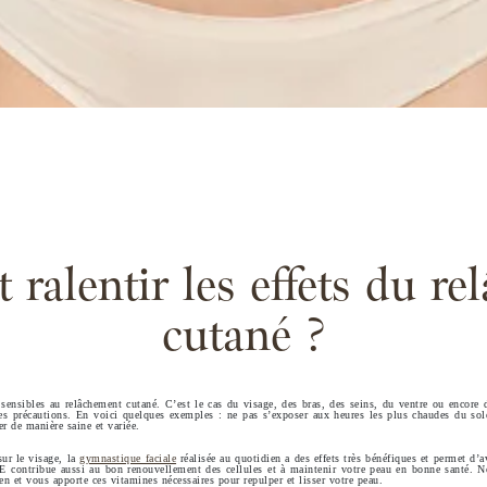
ralentir les effets du re
cutané ?
 sensibles au relâchement cutané. C’est le cas du visage, des bras, des seins, du ventre ou encore
es précautions. En voici quelques exemples : ne pas s’exposer aux heures les plus chaudes du sole
er de manière saine et variée.
sur le visage, la
gymnastique faciale
réalisée au quotidien a des effets très bénéfiques et permet d’
 E contribue aussi au bon renouvellement des cellules et à maintenir votre peau en bonne santé. 
 et vous apporte ces vitamines nécessaires pour repulper et lisser votre peau.