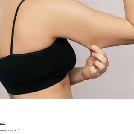
né ?
ement cutané ?