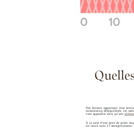
Quelles
Des facteurs aggravants vont provo
alimentation déséquilibrée, les radic
vont apparaître ainsi qu’une
séchere
À la suite d’une perte de poids impo
est laissé suite à l’amaigrissement.