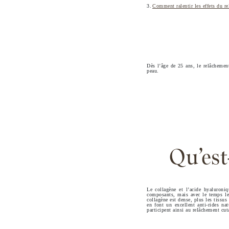
Comment ralentir les effets du r
Dès l’âge de 25 ans, le relâchemen
peau.
Qu’est
Le collagène et l’acide hyaluroni
composants, mais avec le temps leu
collagène est dense, plus les tissus
en font un excellent anti-rides na
participent ainsi au relâchement cut