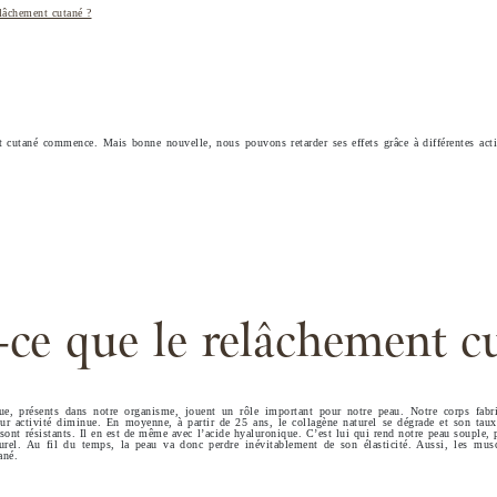
elâchement cutané ?
t cutané commence. Mais bonne nouvelle, nous pouvons retarder ses effets grâce à différentes actio
-ce que le relâchement c
que, présents dans notre organisme, jouent un rôle important pour notre peau. Notre corps fabr
r activité diminue. En moyenne, à partir de 25 ans, le collagène naturel se dégrade et son tau
 sont résistants. Il en est de même avec l’acide hyaluronique. C’est lui qui rend notre peau souple, 
turel. Au fil du temps, la peau va donc perdre inévitablement de son élasticité. Aussi, les musc
ané.