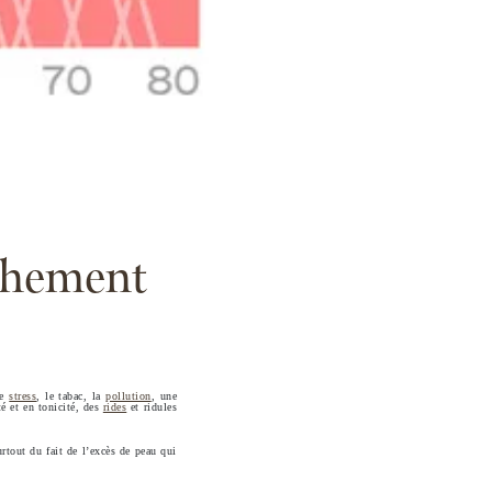
âchement
le
stress
, le tabac, la
pollution
, une
té et en tonicité, des
rides
et ridules
urtout du fait de l’excès de peau qui