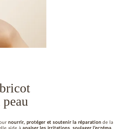
bricot
a peau
our
nourrir, protéger et soutenir la réparation
de la
elle aide à
apaiser les irritations, soulager l’eczéma,