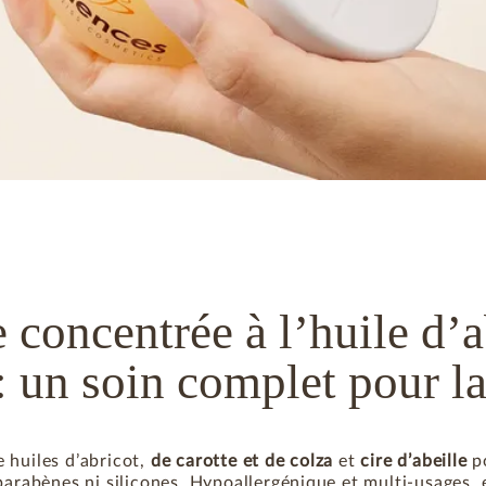
 concentrée à l’huile d’a
: un soin complet pour l
 huiles d’abricot,
de carotte et de colza
et
cire d’abeille
p
parabènes ni silicones. Hypoallergénique et multi-usages, 