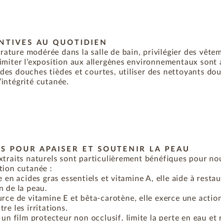
NTIVES AU QUOTIDIEN
ature modérée dans la salle de bain, privilégier des vête
limiter l’exposition aux allergènes environnementaux sont 
des douches tièdes et courtes, utiliser des nettoyants do
’intégrité cutanée.
S POUR APAISER ET SOUTENIR LA PEAU
extraits naturels sont particulièrement bénéfiques pour nou
tion cutanée :
e en acides gras essentiels et vitamine A, elle aide à restaur
n de la peau.
urce de vitamine E et bêta-carotène, elle exerce une actio
re les irritations.
un film protecteur non occlusif, limite la perte en eau et 