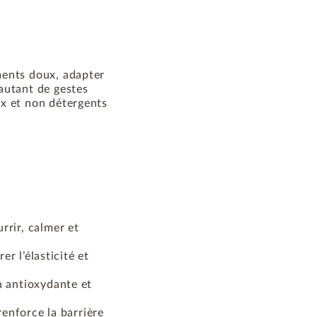
ments doux, adapter
autant de gestes
ux et non détergents
rrir, calmer et
er l’élasticité et
n antioxydante et
renforce la barrière