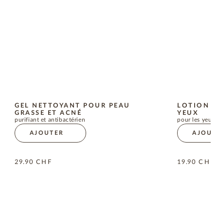
GEL NETTOYANT POUR PEAU
LOTION D
GRASSE ET ACNÉ
YEUX
purifiant et antibactérien
pour les yeux 
AJOUTER
AJOUT
29.90
CHF
19.90
CHF