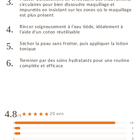
3.
circulaires pour bien dissoudre maquillage et
impuretés en insistant sur les zones où le maquillage
est plus présent
4.
Rincer soigneusement à l’eau tiède, idéalement à
l'aide d'un coton réutilisable
5.
Sécher la peau sans frotter, puis appliquer la lotion
tonique
6.
Terminer par des soins hydratants pour une routine
complète et efficace
4.8
20 avis
/5
5
18
4
1
3
1
2
0