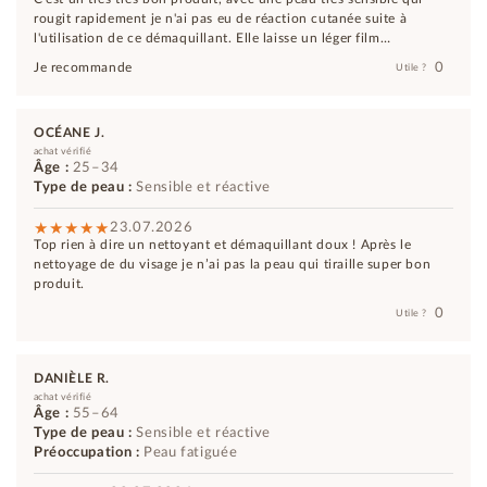
rougit rapidement je n'ai pas eu de réaction cutanée suite à
l'utilisation de ce démaquillant. Elle laisse un léger film
nourrissant et une peau très douce. J'adore
0
Je recommande
Utile ?
OCÉANE J.
achat vérifié
Âge :
25–34
Type de peau :
Sensible et réactive
23.07.2026
Top rien à dire un nettoyant et démaquillant doux ! Après le
nettoyage de du visage je n’ai pas la peau qui tiraille super bon
produit.
0
Utile ?
DANIÈLE R.
achat vérifié
Âge :
55–64
Type de peau :
Sensible et réactive
Préoccupation :
Peau fatiguée