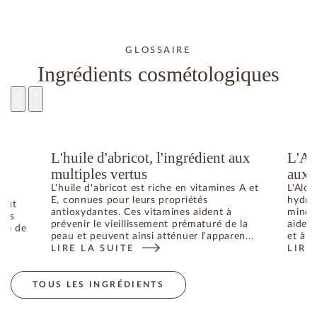
GLOSSAIRE
Ingrédients cosmétologiques
L'huile d'abricot, l'ingrédient aux
L'Al
u
multiples vertus
aux 
L'huile d'abricot est riche en vitamines A et
L'Aloe
E, connues pour leurs propriétés
hydrat
dant
antioxydantes. Ces vitamines aident à
minéra
bres
prévenir le vieillissement prématuré de la
aident
uré de
peau et peuvent ainsi atténuer l'apparen...
et à p
LIRE LA SUITE
LIRE
: L'HUILE D'ABRICOT, L'INGRÉDIENT AUX MULTIPL
: L'
ES RADICAUX LIBRES RESPONSABLES DU VIEILLISSEMENT DE 
TOUS LES INGRÉDIENTS