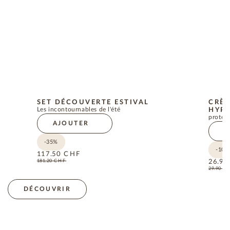
SET DÉCOUVERTE ESTIVAL
CRÈM
Les incontournables de l'été
HYPO
protect
AJOUTER
A
-35%
-10%
117.50
CHF
181.20
CHF
26.90
29.90
C
DÉCOUVRIR