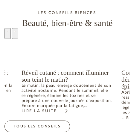
LES CONSEILS BIENCES
Beauté, bien-être & santé
té :
Réveil cutané : comment illuminer
Comm
son teint le matin?
déma
épila
elon la
Le matin, la peau émerge doucement de son
he ; en
activité nocturne. Pendant le sommeil, elle
Après 
se régénère, élimine les toxines et se
ressen
prépare à une nouvelle journée d’exposition.
déman
Encore marquée par la fatigue,...
légère
LIRE LA SUITE
N ÉTÉ : COMMENT RETROUVER L’ÉQUILIBRE
: RÉVEIL CUTANÉ : COMMENT ILLUMINER SON TEIN
les zo
LIRE
: CO
TOUS LES CONSEILS