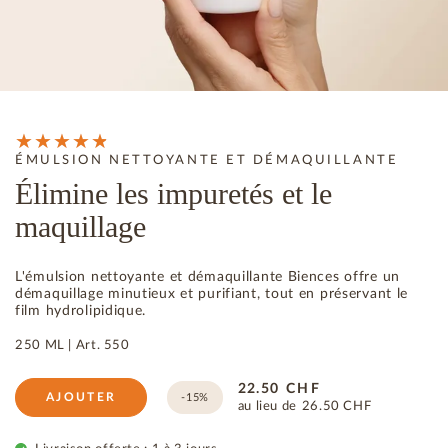
ÉMULSION NETTOYANTE ET DÉMAQUILLANTE
Élimine les impuretés et le
maquillage
L'émulsion nettoyante et démaquillante Biences offre un
démaquillage minutieux et purifiant, tout en préservant le
film hydrolipidique.
250 ML |
Art.
550
22.50
CHF
AJOUTER
-15%
au lieu de
26.50
CHF