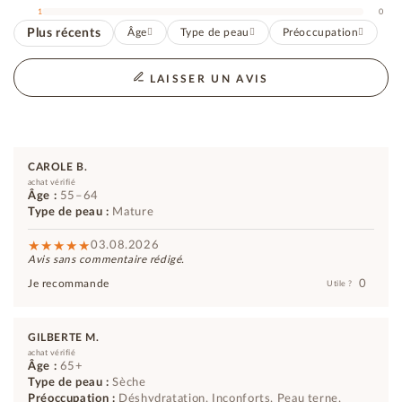
1
0
Plus récents
Âge
Type de peau
Préoccupation
LAISSER UN AVIS
CAROLE B.
achat vérifié
Âge :
55–64
Type de peau :
Mature
03.08.2026
Avis sans commentaire rédigé.
0
Je recommande
Utile ?
GILBERTE M.
achat vérifié
Âge :
65+
Type de peau :
Sèche
Préoccupation :
Déshydratation, Inconforts, Peau terne,