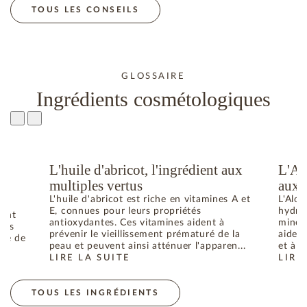
TOUS LES CONSEILS
GLOSSAIRE
Ingrédients cosmétologiques
L'huile d'abricot, l'ingrédient aux
L'Al
u
multiples vertus
aux 
L'huile d'abricot est riche en vitamines A et
L'Aloe
E, connues pour leurs propriétés
hydrat
dant
antioxydantes. Ces vitamines aident à
minéra
bres
prévenir le vieillissement prématuré de la
aident
uré de
peau et peuvent ainsi atténuer l'apparen...
et à p
LIRE LA SUITE
LIRE
: L'HUILE D'ABRICOT, L'INGRÉDIENT AUX MULTIPL
: L'
ES RADICAUX LIBRES RESPONSABLES DU VIEILLISSEMENT DE 
TOUS LES INGRÉDIENTS