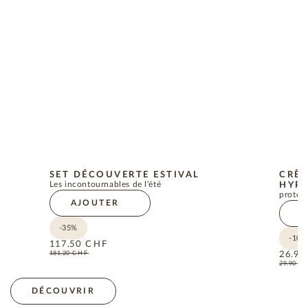
SET DÉCOUVERTE ESTIVAL
CRÈM
Les incontournables de l'été
HYPO
protect
AJOUTER
A
-35%
-10%
117.50
CHF
181.20
CHF
26.90
29.90
C
DÉCOUVRIR