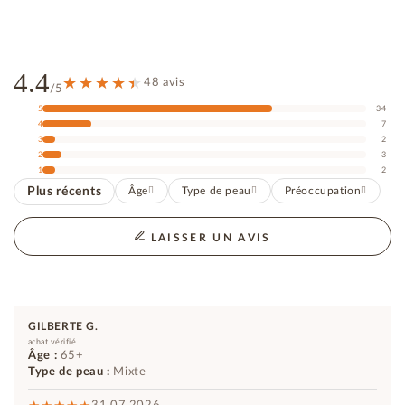
4.4
48 avis
/5
5
34
4
7
3
2
2
3
1
2
Plus récents
Âge
Type de peau
Préoccupation
LAISSER UN AVIS
GILBERTE G.
achat vérifié
Âge :
65+
Type de peau :
Mixte
31.07.2026