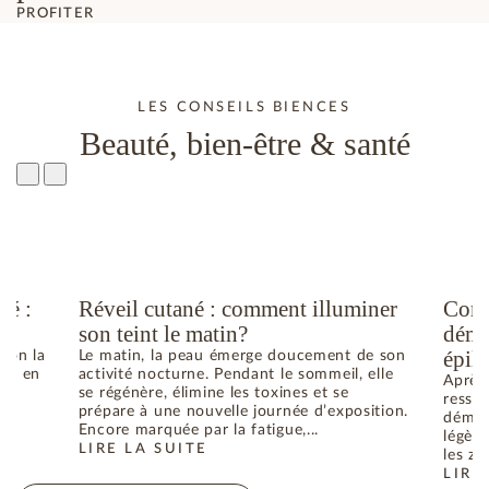
PROFITER
LES CONSEILS BIENCES
Beauté, bien-être & santé
té :
Réveil cutané : comment illuminer
Comm
son teint le matin?
déma
épila
elon la
Le matin, la peau émerge doucement de son
he ; en
activité nocturne. Pendant le sommeil, elle
Après 
se régénère, élimine les toxines et se
ressen
prépare à une nouvelle journée d’exposition.
déman
Encore marquée par la fatigue,...
légère
LIRE LA SUITE
N ÉTÉ : COMMENT RETROUVER L’ÉQUILIBRE
: RÉVEIL CUTANÉ : COMMENT ILLUMINER SON TEIN
les zo
LIRE
: CO