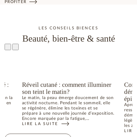
PROFITER
LES CONSEILS BIENCES
Beauté, bien-être & santé
té :
Réveil cutané : comment illuminer
Comm
son teint le matin?
déma
épila
elon la
Le matin, la peau émerge doucement de son
he ; en
activité nocturne. Pendant le sommeil, elle
Après 
se régénère, élimine les toxines et se
ressen
prépare à une nouvelle journée d’exposition.
déman
Encore marquée par la fatigue,...
légère
LIRE LA SUITE
N ÉTÉ : COMMENT RETROUVER L’ÉQUILIBRE
: RÉVEIL CUTANÉ : COMMENT ILLUMINER SON TEIN
les zo
LIRE
: CO