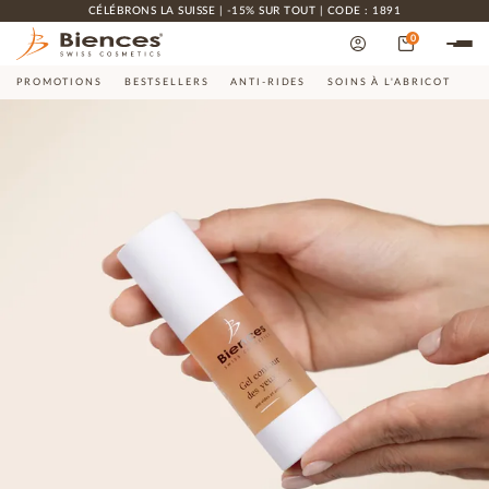
CÉLÉBRONS LA SUISSE | -15% SUR TOUT | CODE : 1891
0
PROMOTIONS
BESTSELLERS
ANTI-RIDES
SOINS À L'ABRICOT
CO