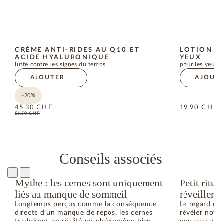
CRÈME ANTI-RIDES AU Q10 ET
LOTION D
ACIDE HYALURONIQUE
YEUX
lutte contre les signes du temps
pour les yeux 
AJOUTER
AJOUT
-20%
45.30
CHF
19.90
CHF
56.50
CHF
Conseils associés
Mythe : les cernes sont uniquement
Petit rit
liés au manque de sommeil
réveiller 
Longtemps perçus comme la conséquence
Le regard es
directe d’un manque de repos, les cernes
révéler notr