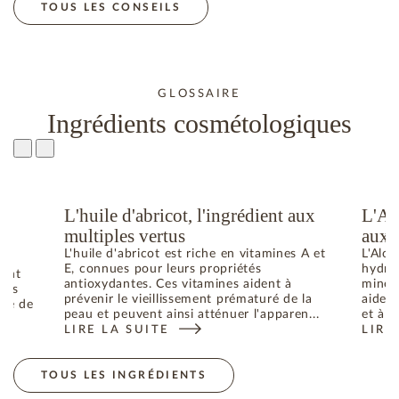
TOUS LES CONSEILS
GLOSSAIRE
Ingrédients cosmétologiques
L'huile d'abricot, l'ingrédient aux
L'Al
u
multiples vertus
aux 
L'huile d'abricot est riche en vitamines A et
L'Aloe
E, connues pour leurs propriétés
hydrat
dant
antioxydantes. Ces vitamines aident à
minéra
bres
prévenir le vieillissement prématuré de la
aident
uré de
peau et peuvent ainsi atténuer l'apparen...
et à p
LIRE LA SUITE
LIRE
: L'HUILE D'ABRICOT, L'INGRÉDIENT AUX MULTIPL
: L'
ES RADICAUX LIBRES RESPONSABLES DU VIEILLISSEMENT DE 
TOUS LES INGRÉDIENTS