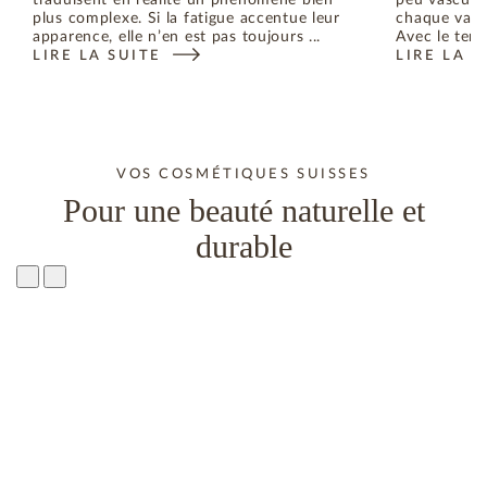
traduisent en réalité un phénomène bien
peu vascular
plus complexe. Si la fatigue accentue leur
chaque varia
apparence, elle n’en est pas toujours ...
Avec le temp
LIRE LA SUITE
LIRE LA S
VOS COSMÉTIQUES SUISSES
Pour une beauté naturelle et
durable