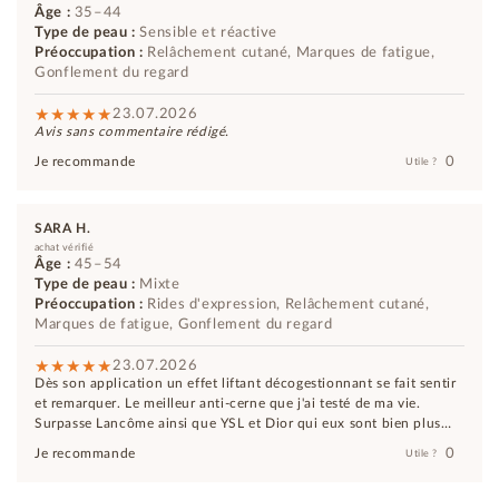
Âge :
35–44
Type de peau :
Sensible et réactive
Préoccupation :
Relâchement cutané, Marques de fatigue,
Gonflement du regard
23.07.2026
Avis sans commentaire rédigé.
0
Je recommande
Utile ?
SARA H.
achat vérifié
Âge :
45–54
Type de peau :
Mixte
Préoccupation :
Rides d'expression, Relâchement cutané,
Marques de fatigue, Gonflement du regard
23.07.2026
Dès son application un effet liftant décogestionnant se fait sentir
et remarquer. Le meilleur anti-cerne que j'ai testé de ma vie.
Surpasse Lancôme ainsi que YSL et Dior qui eux sont bien plus
couteux...et moins efficaces
0
Je recommande
Utile ?