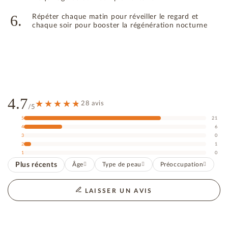
6.
Répéter chaque matin pour réveiller le regard et
chaque soir pour booster la régénération nocturne
4.7
28 avis
/5
5
21
4
6
3
0
2
1
1
0
Plus récents
Âge
Type de peau
Préoccupation
LAISSER UN AVIS