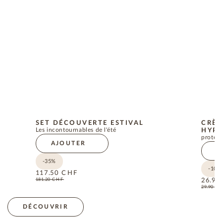
SET DÉCOUVERTE ESTIVAL
CRÈM
Les incontournables de l'été
HYPO
protect
AJOUTER
A
-35%
-10%
117.50
CHF
181.20
CHF
26.90
29.90
C
DÉCOUVRIR