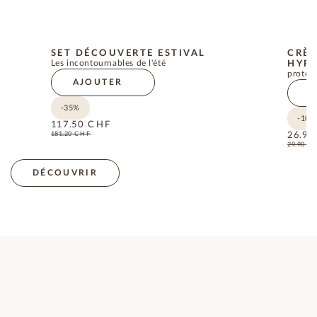
SET DÉCOUVERTE ESTIVAL
CRÈM
Les incontournables de l'été
HYPO
protect
AJOUTER
A
-35%
-10%
117.50
CHF
181.20
CHF
26.90
29.90
C
DÉCOUVRIR