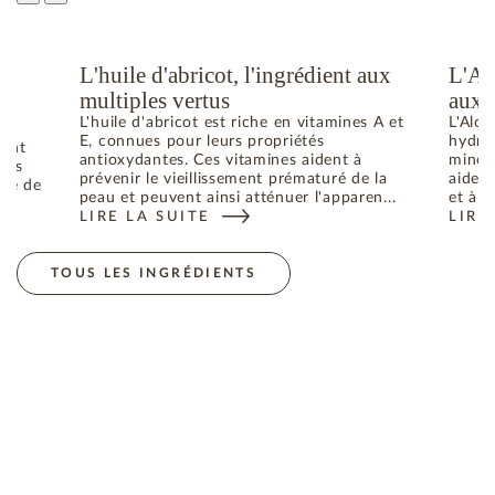
L'huile d'abricot, l'ingrédient aux
L'Al
u
multiples vertus
aux 
L'huile d'abricot est riche en vitamines A et
L'Aloe
E, connues pour leurs propriétés
hydrat
dant
antioxydantes. Ces vitamines aident à
minéra
bres
prévenir le vieillissement prématuré de la
aident
uré de
peau et peuvent ainsi atténuer l'apparen...
et à p
LIRE LA SUITE
LIRE
: L'HUILE D'ABRICOT, L'INGRÉDIENT AUX MULTIPL
: L'
ES RADICAUX LIBRES RESPONSABLES DU VIEILLISSEMENT DE 
TOUS LES INGRÉDIENTS