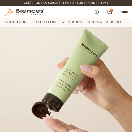
CÉLÉBRONS LA SUISSE | -15% SUR TOUT | CODE : 1891
0
PROMOTIONS
BESTSELLERS
ANTI-RIDES
SOINS À L'ABRICOT
CO