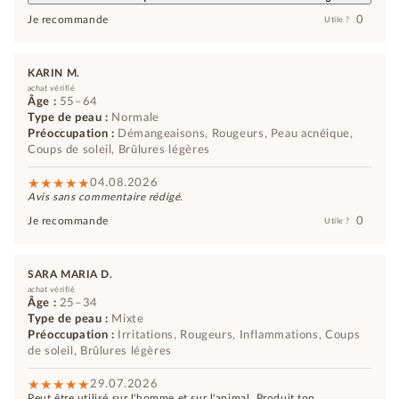
0
Je recommande
Utile ?
KARIN M.
achat vérifié
Âge :
55–64
Type de peau :
Normale
Préoccupation :
Démangeaisons, Rougeurs, Peau acnéique,
Coups de soleil, Brûlures légères
04.08.2026
Avis sans commentaire rédigé.
0
Je recommande
Utile ?
SARA MARIA D.
achat vérifié
Âge :
25–34
Type de peau :
Mixte
Préoccupation :
Irritations, Rougeurs, Inflammations, Coups
de soleil, Brûlures légères
29.07.2026
Peut être utilisé sur l'homme et sur l'animal. Produit top.