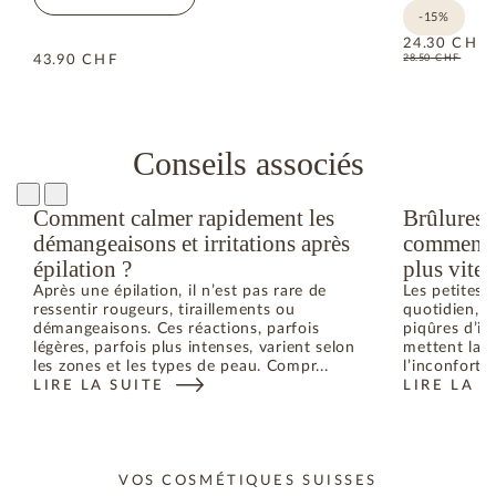
-15%
24.30
CHF
28.50
CHF
43.90
CHF
Conseils associés
Comment calmer rapidement les
Brûlures,
démangeaisons et irritations après
comment a
épilation ?
plus vite 
Après une épilation, il n’est pas rare de
Les petites 
ressentir rougeurs, tiraillements ou
quotidien, te
démangeaisons. Ces réactions, parfois
piqûres d’in
légères, parfois plus intenses, varient selon
mettent la p
les zones et les types de peau. Compr...
l’inconfort e
LIRE LA SUITE
LIRE LA S
VOS COSMÉTIQUES SUISSES