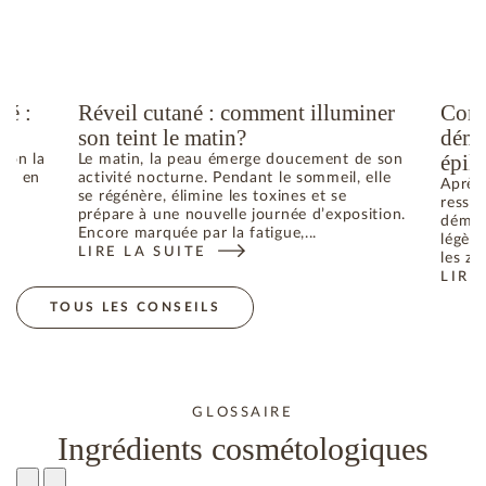
té :
Réveil cutané : comment illuminer
Comm
son teint le matin?
déma
épila
elon la
Le matin, la peau émerge doucement de son
he ; en
activité nocturne. Pendant le sommeil, elle
Après 
se régénère, élimine les toxines et se
ressen
prépare à une nouvelle journée d’exposition.
déman
Encore marquée par la fatigue,...
légère
LIRE LA SUITE
N ÉTÉ : COMMENT RETROUVER L’ÉQUILIBRE
: RÉVEIL CUTANÉ : COMMENT ILLUMINER SON TEIN
les zo
LIRE
: CO
TOUS LES CONSEILS
GLOSSAIRE
Ingrédients cosmétologiques