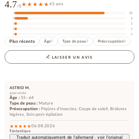
4.7
43 avis
/5
5
35
4
5
3
1
2
1
1
1
Plus récents
Âge
Type de peau
Préoccupation
LAISSER UN AVIS
ASTRID M.
achat vérifié
Âge :
55–64
Type de peau :
Mature
Préoccupation :
Piqûres d'insectes, Coups de soleil, Brûlures
légères, Soin post-épilation
06.08.2026
Fantastique
Traduit automatiquement de l'allemand · voir l'original