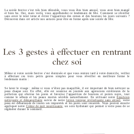
La soirée festive s’est très bien déroulée, vous vous êtes bien amusé, vous avez bien mangé
et bien bu. Oui, mais voilà, vous appréhendez ce lendemain de fête. Comment se réveiller
sans avoir le teint terne et éviter l’apparition des cernes et des boutons les jours suivants ?
Découvrez dans cet article nos astuces pour être en forme après une soirée de fête.
Les 3 gestes à effectuer en rentrant
chez soi
Même si votre soirée festive s’est éternisée et que vous rentrez tard à votre domicile, veillez
à effectuer ces trois petits gestes simples pour vous réveiller en meilleure forme le
lendemain matin :
Se laver le visage : même si vous n’étiez pas maquillée, il est important de bien nettoyer sa
peau chaque soir. En effet, elle est soumise en journée aux agressions extérieures de la
pollution qui obstrue les pores et favorise l’apparition de boutons et points noirs, tout
comme le sébum et les peaux mortes sécrétés naturellement. En utilisant notre
Émulsion
nettoyante et démaquillante
suivie de notre
lotion tonique revitalisante sans alcool
, votre
peau est débarrassée de toutes ses impuretés et les pores sont resserrés. Vous pouvez ensuite
appliquer notre
Crème de nuit nourrissante
, un soin hydratant qui permet à votre peau de se
régénérer durant le sommeil.