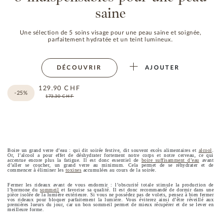
saine
Une sélection de 5 soins visage pour une peau saine et soignée,
parfaitement hydratée et un teint lumineux.
DÉCOUVRIR
AJOUTER
129.90
CHF
-25%
173.30
CHF
Boire un grand verre d’eau : qui dit soirée festive, dit souvent excès alimentaires et
alcool
.
Or, l’alcool a pour effet de déshydrater fortement notre corps et notre cerveau, ce qui
accentue encore plus la fatigue. Il est donc essentiel de
boire suffisamment d’eau
avant
d’aller se coucher, un grand verre au minimum. Cela permet de se réhydrater et de
commencer à éliminer les
toxines
accumulées au cours de la soirée.
Fermer les rideaux avant de vous endormir : l’obscurité totale stimule la production de
l’hormone du
sommeil
et favorise sa qualité. Il est donc recommandé de dormir dans une
pièce isolée de la lumière extérieure. Si vous ne possédez pas de volets, pensez à bien fermer
vos rideaux pour bloquer parfaitement la lumière. Vous éviterez ainsi d’être réveillé aux
premières lueurs du jour, car un bon sommeil permet de mieux récupérer et de se lever en
meilleure forme.