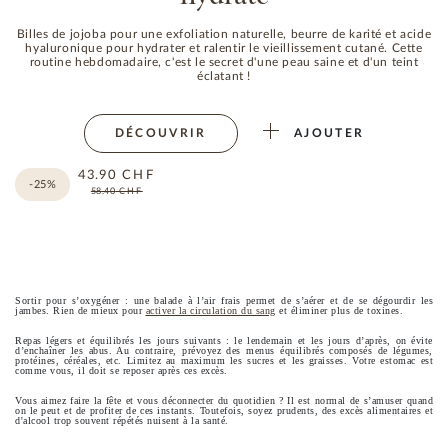
Billes de jojoba pour une exfoliation naturelle, beurre de karité et acide
hyaluronique pour hydrater et ralentir le vieillissement cutané. Cette
routine hebdomadaire, c'est le secret d'une peau saine et d'un teint
éclatant !
DÉCOUVRIR
AJOUTER
43.90
CHF
-25%
58.40
CHF
Sortir pour s’oxygéner : une balade à l’air frais permet de s’aérer et de se dégourdir les
jambes. Rien de mieux pour
activer la circulation du sang
et éliminer plus de toxines.
Repas légers et équilibrés les jours suivants : le lendemain et les jours d’après, on évite
d’enchaîner les abus. Au contraire, prévoyez des menus équilibrés composés de légumes,
protéines, céréales, etc. Limitez au maximum les sucres et les graisses. Votre estomac est
comme vous, il doit se reposer après ces excès.
Vous aimez faire la fête et vous déconnecter du quotidien ? Il est normal de s’amuser quand
on le peut et de profiter de ces instants. Toutefois, soyez prudents, des excès alimentaires et
d'alcool trop souvent répétés nuisent à la santé.