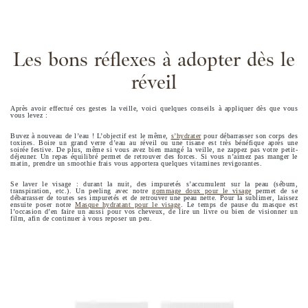
Les bons réflexes à adopter dès le
réveil
Après avoir effectué ces gestes la veille, voici quelques conseils à appliquer dès que vous
vous levez :
Buvez à nouveau de l’eau ! L’objectif est le même,
s’hydrater
pour débarrasser son corps des
toxines. Boire un grand verre d’eau au réveil ou une tisane est très bénéfique après une
soirée festive. De plus, même si vous avez bien mangé la veille, ne zappez pas votre petit-
déjeuner. Un repas équilibré permet de retrouver des forces. Si vous n’aimez pas manger le
matin, prendre un smoothie frais vous apportera quelques vitamines revigorantes.
Se laver le visage : durant la nuit, des impuretés s’accumulent sur la peau (sébum,
transpiration, etc.). Un peeling avec notre
gommage doux pour le visage
permet de se
débarrasser de toutes ses impuretés et de retrouver une peau nette. Pour la sublimer, laissez
ensuite poser notre
Masque hydratant pour le visage
. Le temps de pause du masque est
l’occasion d’en faire un aussi pour vos cheveux, de lire un livre ou bien de visionner un
film, afin de continuer à vous reposer un peu.