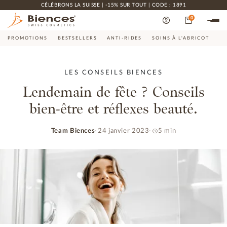
CÉLÉBRONS LA SUISSE | -15% SUR TOUT | CODE : 1891
0
PROMOTIONS
BESTSELLERS
ANTI-RIDES
SOINS À L'ABRICOT
CO
LES CONSEILS BIENCES
Lendemain de fête ? Conseils
bien-être et réflexes beauté.
Team Biences
24 janvier 2023
5 min