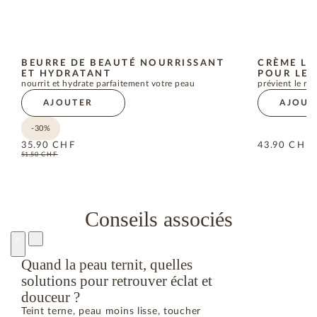
BEURRE DE BEAUTÉ NOURRISSANT
CRÈME LI
ET HYDRATANT
POUR LE 
nourrit et hydrate parfaitement votre peau
prévient le r
AJOUTER
AJOUT
-30%
35.90
CHF
43.90
CHF
51.50
CHF
Conseils associés
Quand la peau ternit, quelles
solutions pour retrouver éclat et
douceur ?
Teint terne, peau moins lisse, toucher