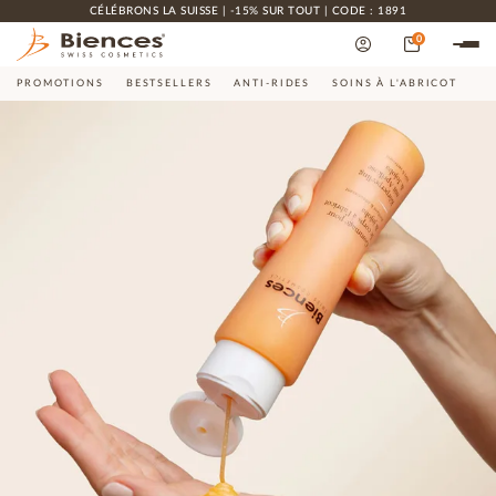
CÉLÉBRONS LA SUISSE | -15% SUR TOUT | CODE : 1891
0
PROMOTIONS
BESTSELLERS
ANTI-RIDES
SOINS À L'ABRICOT
CO