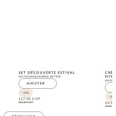
SET DÉCOUVERTE ESTIVAL
CRÈM
Les incontournables de l'été
HYPO
protect
AJOUTER
A
-35%
-10%
117.50
CHF
181.20
CHF
26.90
29.90
C