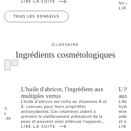
LIRE LA SUITE
N ÉTÉ : COMMENT RETROUVER L’ÉQUILIBRE
: RÉVEIL CUTANÉ : COMMENT ILLUMINER SON TEIN
les zo
LIRE
: CO
TOUS LES CONSEILS
GLOSSAIRE
Ingrédients cosmétologiques
L'huile d'abricot, l'ingrédient aux
L'Al
u
multiples vertus
aux 
L'huile d'abricot est riche en vitamines A et
L'Aloe
E, connues pour leurs propriétés
hydrat
dant
antioxydantes. Ces vitamines aident à
minéra
bres
prévenir le vieillissement prématuré de la
aident
uré de
peau et peuvent ainsi atténuer l'apparen...
et à p
LIRE LA SUITE
LIRE
: L'HUILE D'ABRICOT, L'INGRÉDIENT AUX MULTIPL
: L'