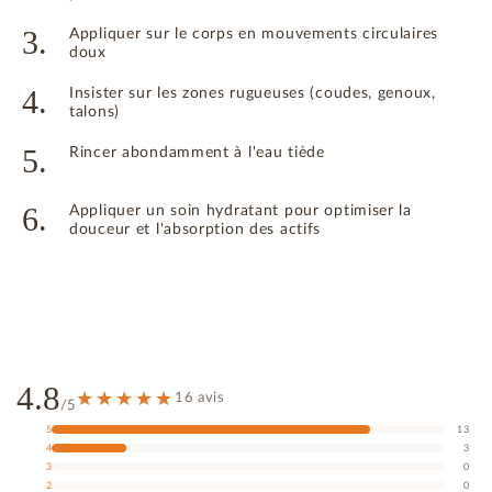
3.
Appliquer sur le corps en mouvements circulaires
doux
4.
Insister sur les zones rugueuses (coudes, genoux,
talons)
5.
Rincer abondamment à l'eau tiède
6.
Appliquer un soin hydratant pour optimiser la
douceur et l'absorption des actifs
4.8
16 avis
/5
5
13
4
3
3
0
2
0