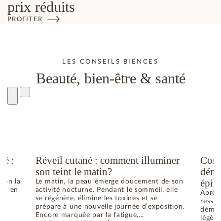
prix réduits
PROFITER
LES CONSEILS BIENCES
Beauté, bien-être & santé
té :
Réveil cutané : comment illuminer
Comm
son teint le matin?
déma
épila
elon la
Le matin, la peau émerge doucement de son
he ; en
activité nocturne. Pendant le sommeil, elle
Après 
se régénère, élimine les toxines et se
ressen
prépare à une nouvelle journée d’exposition.
déman
Encore marquée par la fatigue,...
légère