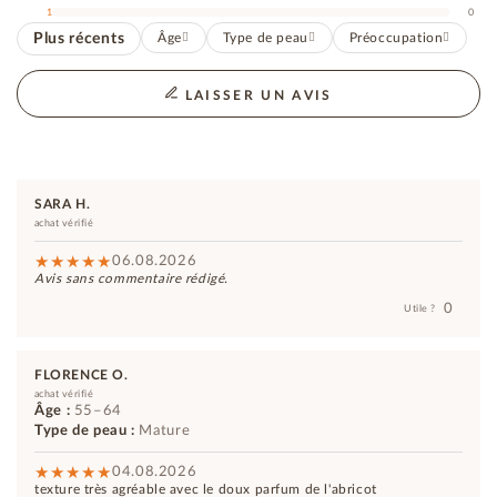
1
0
Plus récents
Âge
Type de peau
Préoccupation
LAISSER UN AVIS
SARA H.
achat vérifié
06.08.2026
Avis sans commentaire rédigé.
0
Utile ?
FLORENCE O.
achat vérifié
Âge :
55–64
Type de peau :
Mature
04.08.2026
texture très agréable avec le doux parfum de l'abricot