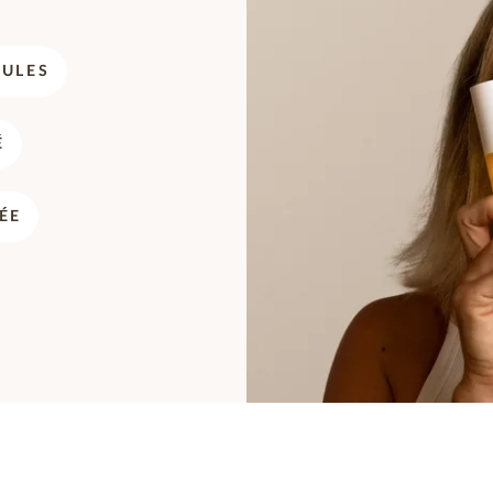
DULES
É
ÉE