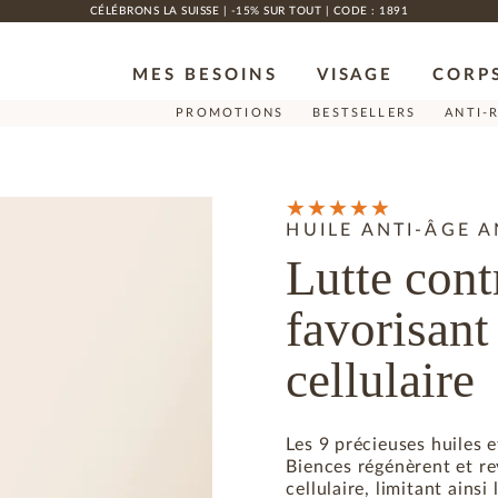
CÉLÉBRONS LA SUISSE | -15% SUR TOUT | CODE : 1891
MES BESOINS
VISAGE
CORP
PROMOTIONS
BESTSELLERS
ANTI-
HUILE ANTI-ÂGE 
Lutte cont
favorisant
cellulaire
Les 9 précieuses huiles 
Biences régénèrent et re
cellulaire, limitant ainsi