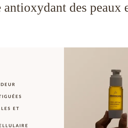
e antioxydant des peaux 
NDEUR
TIGUÉES
BLES ET
ELLULAIRE