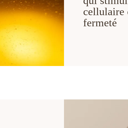
qui stimu
cellulaire
fermeté